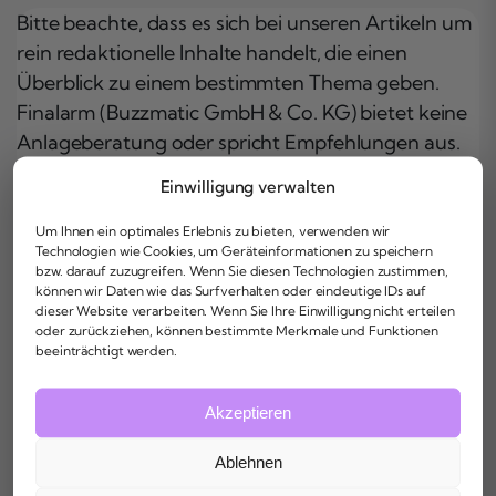
Bitte beachte, dass es sich bei unseren Artikeln um
rein redaktionelle Inhalte handelt, die einen
Überblick zu einem bestimmten Thema geben.
Finalarm (Buzzmatic GmbH & Co. KG) bietet keine
Anlageberatung oder spricht Empfehlungen aus.
Entsprechende Themenbereiche sind immer
Einwilligung verwalten
risikobehaftet, weshalb du stets mit Expert:innen
sprechen solltest, wenn du weitere Schritte in diese
Um Ihnen ein optimales Erlebnis zu bieten, verwenden wir
Technologien wie Cookies, um Geräteinformationen zu speichern
Richtung planst. Buzzmatic GmbH & Co. KG
bzw. darauf zuzugreifen. Wenn Sie diesen Technologien zustimmen,
übernimmt keine Haftung. Auch kann keine
können wir Daten wie das Surfverhalten oder eindeutige IDs auf
dieser Website verarbeiten. Wenn Sie Ihre Einwilligung nicht erteilen
Gewähr für die Aktualität der bereitgestellten
oder zurückziehen, können bestimmte Merkmale und Funktionen
Informationen übernommen werden. Wir
beeinträchtigt werden.
empfehlen, die spezifischen Bedingungen und
Konditionen des Produktes zu prüfen.
Akzeptieren
Wir verwenden Microsoft Clarity, um zu
Ablehnen
analysieren, wie du unsere Website nutzt. Durch