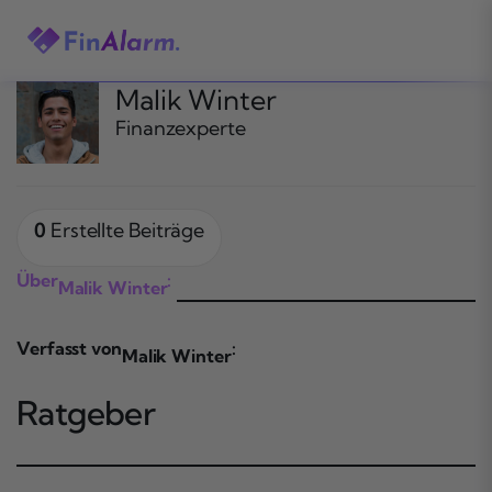
Zum
Inhalt
springen
Malik Winter
Finanzexperte
0
Erstellte Beiträge
Über
:
Malik Winter
Verfasst von
:
Malik Winter
Ratgeber