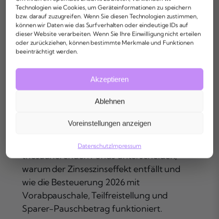
Technologien wie Cookies, um Geräteinformationen zu speichern
bzw. darauf zuzugreifen. Wenn Sie diesen Technologien zustimmen,
können wir Daten wie das Surfverhalten oder eindeutige IDs auf
dieser Website verarbeiten. Wenn Sie Ihre Einwilligung nicht erteilen
Ausschüttende Fonds:
Spe
oder zurückziehen, können bestimmte Merkmale und Funktionen
Von regelmäßigen
Inv
beeinträchtigt werden.
Erträgen profitieren
pro
Akzeptieren
Ablehnen
Ausschüttende Fonds zahlen Zinsen,
Spezi
Dividenden und Mieterträge regelmäßig
vertr
Voreinstellungen anzeigen
aufs Referenzkonto aus, statt sie wieder
und s
anzulegen. Du erfährst, wie sie sich von
angeb
Datenschutz
Impressum
thesaurierenden Fonds unterscheiden,
Publi
warum der Zinseszinseffekt entfällt und
KAGB-
wie die Besteuerung 2026 mit
AIF i
Vorabpauschale, Teilfreistellung und
Inves
Sparer-Pauschbetrag funktioniert.
darin