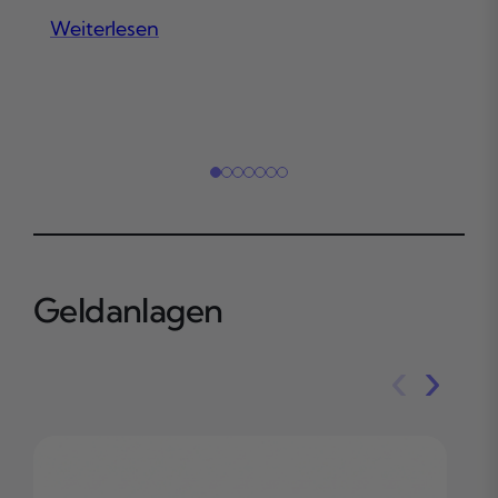
Weiterlesen
Weite
Geldanlagen
‹
›