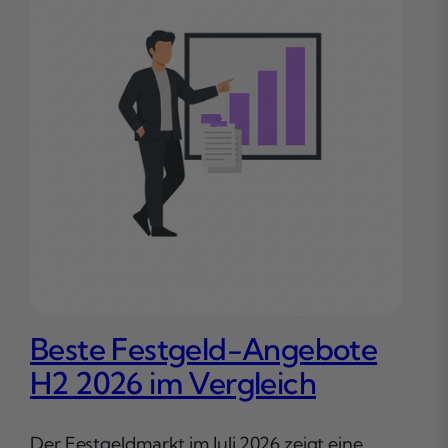
Beste Festgeld-Angebote
Di
H2 2026 im Vergleich
Re
Fu
Der Festgeldmarkt im Juli 2026 zeigt eine