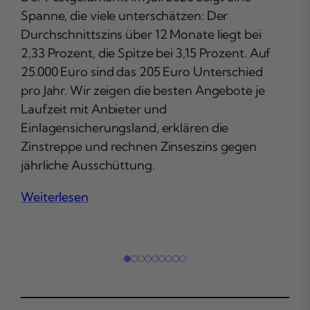
Sp
Spanne, die viele unterschätzen: Der
Durchschnittszins über 12 Monate liegt bei
Die
2,33 Prozent, die Spitze bei 3,15 Prozent. Auf
Buc
25.000 Euro sind das 205 Euro Unterschied
War
pro Jahr. Wir zeigen die besten Angebote je
deu
Laufzeit mit Anbieter und
und
Einlagensicherungsland, erklären die
vom
Zinstreppe und rechnen Zinseszins gegen
gef
jährliche Ausschüttung.
%, 
Ver
Weiterlesen
Wei