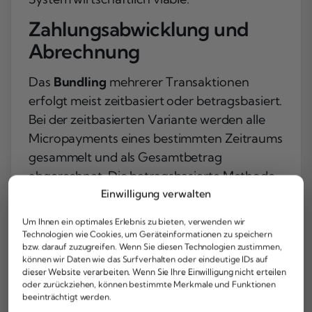
Zahlungsabwicklung und
Abrechnung
Das
Bundling
mehrerer Transaktionen
erfolgt meist zeitbasiert oder betragsbasiert.
Bei der zeitbasierten Variante werden alle
Micropayments eines bestimmten Zeitraums
gesammelt und als Gesamtbetrag
abgerechnet. Die betragsbasierte Methode
sammelt Transaktionen bis zu einem
Einwilligung verwalten
Mindestwert und führt dann eine
Um Ihnen ein optimales Erlebnis zu bieten, verwenden wir
Sammelbuchung durch.
Technologien wie Cookies, um Geräteinformationen zu speichern
bzw. darauf zuzugreifen. Wenn Sie diesen Technologien zustimmen,
Monatliche
Sammelabrechnungen
sind
können wir Daten wie das Surfverhalten oder eindeutige IDs auf
dieser Website verarbeiten. Wenn Sie Ihre Einwilligung nicht erteilen
besonders im Content-Bereich verbreitet.
oder zurückziehen, können bestimmte Merkmale und Funktionen
Du kannst während des Monats beliebig
beeinträchtigt werden.