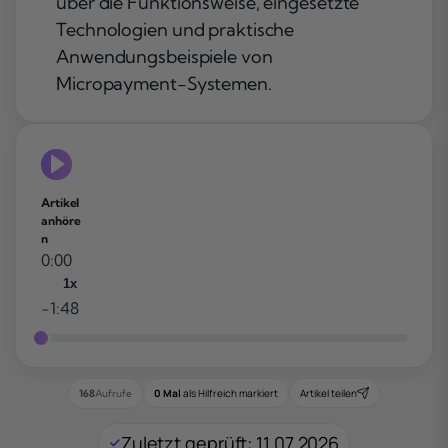
über die Funktionsweise, eingesetzte
Technologien und praktische
Anwendungsbeispiele von
Micropayment-Systemen.
Artikel
anhöre
n
0:00
1x
-1:48
0 Mal
als Hilfreich markiert
Artikel teilen
168
Aufrufe
Zuletzt geprüft: 11.07.2026