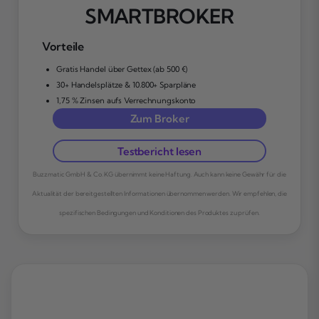
SMARTBROKER
Vorteile
Gratis Handel über Gettex (ab 500 €)
30+ Handelsplätze & 10.800+ Sparpläne
1,75 % Zinsen aufs Verrechnungskonto
Zum Broker
Testbericht lesen
Buzzmatic GmbH & Co. KG übernimmt keine Haftung. Auch kann keine Gewähr für die
Aktualität der bereitgestellten Informationen übernommen werden. Wir empfehlen, die
spezifischen Bedingungen und Konditionen des Produktes zu prüfen.