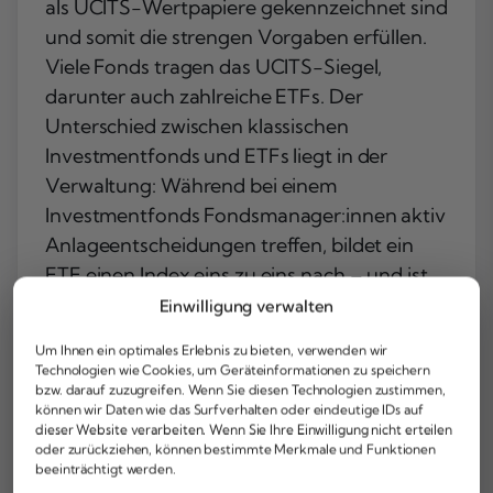
als UCITS-Wertpapiere gekennzeichnet sind
und somit die strengen Vorgaben erfüllen.
Viele Fonds tragen das UCITS-Siegel,
darunter auch zahlreiche ETFs. Der
Unterschied zwischen klassischen
Investmentfonds und ETFs liegt in der
Verwaltung: Während bei einem
Investmentfonds Fondsmanager:innen aktiv
Anlageentscheidungen treffen, bildet ein
ETF einen Index eins zu eins nach – und ist
dadurch deutlich kostengünstiger.
Einwilligung verwalten
ETFs gibt es beispielsweise auf den DAX und
Um Ihnen ein optimales Erlebnis zu bieten, verwenden wir
Technologien wie Cookies, um Geräteinformationen zu speichern
andere wichtige Indizes. Sie bieten dir die
bzw. darauf zuzugreifen. Wenn Sie diesen Technologien zustimmen,
Möglichkeit, direkt an der Kursentwicklung
können wir Daten wie das Surfverhalten oder eindeutige IDs auf
dieser Website verarbeiten. Wenn Sie Ihre Einwilligung nicht erteilen
eines Index zu partizipieren, ohne einzelne
oder zurückziehen, können bestimmte Merkmale und Funktionen
Aktien kaufen zu müssen. Solche ETFs
beeinträchtigt werden.