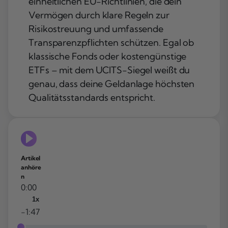
einheitlichen EU-Richtlinien, die dein
Vermögen durch klare Regeln zur
Risikostreuung und umfassende
Transparenzpflichten schützen. Egal ob
klassische Fonds oder kostengünstige
ETFs – mit dem UCITS-Siegel weißt du
genau, dass deine Geldanlage höchsten
Qualitätsstandards entspricht.
Artikel
anhöre
n
0:00
1x
-1:47