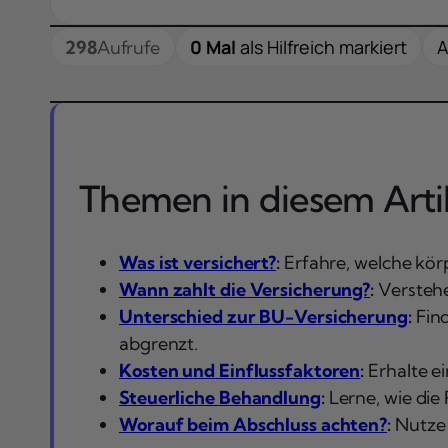
0 Mal
als Hilfreich markiert
A
298
Aufrufe
Themen in diesem Artik
Was ist versichert?
:
Erfahre, welche körp
Wann zahlt die Versicherung?
:
Verstehe
Unterschied zur BU-Versicherung
:
Find
abgrenzt.
Kosten und Einflussfaktoren
:
Erhalte e
Steuerliche Behandlung
:
Lerne, wie die 
Worauf beim Abschluss achten?
:
Nutze 