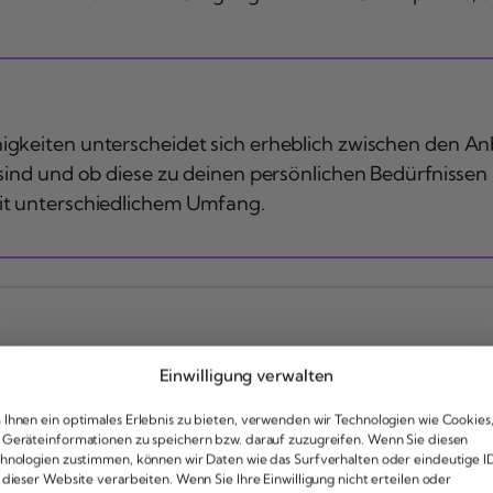
gkeiten unterscheidet sich erheblich zwischen den An
 sind und ob diese zu deinen persönlichen Bedürfnisse
it unterschiedlichem Umfang.
Einwilligung verwalten
nn eine Grundfähigkeitsvers
Ihnen ein optimales Erlebnis zu bieten, verwenden wir Technologien wie Cookies
Geräteinformationen zu speichern bzw. darauf zuzugreifen. Wenn Sie diesen
hnologien zustimmen, können wir Daten wie das Surfverhalten oder eindeutige I
ne monatliche Rente, sobald du eine oder mehrere der 
 dieser Website verarbeiten. Wenn Sie Ihre Einwilligung nicht erteilen oder