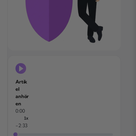
Artik
el
anhör
en
0:00
1x
-2:33