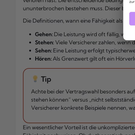
verloren hast. Die entscheidende Bedingung 
zur
ununterbrochen bestehen muss. Dieser beträg
Die Definitionen, wann eine Fähigkeit als „verl
Gehen:
Die Leistung wird oft fällig, wen
Stehen:
Viele Versicherer zahlen, wenn 
Sehen:
Eine Leistung erfolgt typischerwe
Hören:
Als Grenzwert gilt oft ein Hörve
Tip
Achte bei der Vertragswahl besonders auf
stehen können“ versus „nicht selbststän
Versicherer konkrete Beispiele nennen, wa
Ein wesentlicher Vorteil ist die unkomplizier