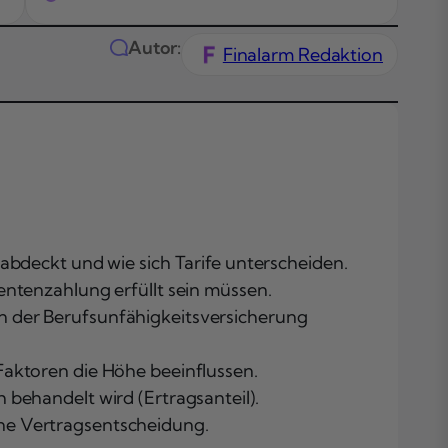
Autor:
Finalarm Redaktion
abdeckt und wie sich Tarife unterscheiden.
Das Wichtigste
entenzahlung erfüllt sein müssen.
Kürze
on der Berufsunfähigkeitsversicherung
Themen in
diesem Artikel
Faktoren die Höhe beeinflussen.
Was versichert
 behandelt wird (Ertragsanteil).
eine
Grundfähigkei
ine Vertragsentscheidung.
Aufs Detail