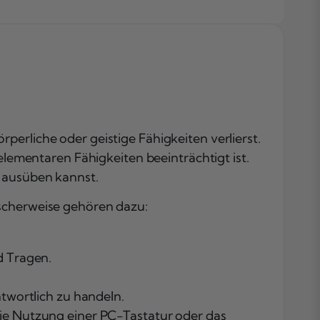
achten: Wann
eine
Grundfähigkei
zahlt
Unterschied zu
BU-
Versicherung:
Grundfähigkei
perliche oder geistige Fähigkeiten verlierst.
vs. Beruf
elementaren Fähigkeiten beeinträchtigt ist.
Die Kosten ein
h ausüben kannst.
Grundfähigkei
Steuerliche
ischerweise gehören dazu:
Behandlung d
Rente
Fazit
d Tragen.
Häufig gestellt
Fragen
twortlich zu handeln.
e Nutzung einer PC-Tastatur oder das