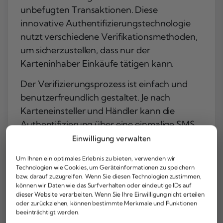
unbefugten Transaktionen. Diese
innovative Authentifizierungstechnologie
nutzt verschiedene Verifikationsmethoden,
um sicherzustellen, dass nur der
Karteninhaber Einkäufe tätigen kann.
Der Verifizierungsprozess ist einfach und
benutzerfreundlich gestaltet. Je nach
Karteneinsteller und Händler kann die
Authentifizierung über eine einmalige SMS,
eine Push-Benachrichtigung oder
Einwilligung verwalten
biometrische Verfahren erfolgen. Dies
Um Ihnen ein optimales Erlebnis zu bieten, verwenden wir
macht Online-Shopping noch komfortabler
Technologien wie Cookies, um Geräteinformationen zu speichern
und sicherer zugleich.
bzw. darauf zuzugreifen. Wenn Sie diesen Technologien zustimmen,
können wir Daten wie das Surfverhalten oder eindeutige IDs auf
dieser Website verarbeiten. Wenn Sie Ihre Einwilligung nicht erteilen
Ergänzend unterstützen alle American
oder zurückziehen, können bestimmte Merkmale und Funktionen
Express Karten das kontaktlose Bezahlen –
beeinträchtigt werden.