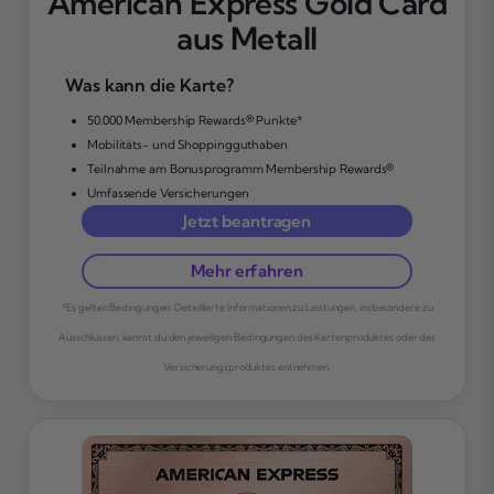
American Express Gold Card
aus Metall
Was kann die Karte?
50.000 Membership Rewards® Punkte*
Mobilitäts- und Shoppingguthaben
Teilnahme am Bonusprogramm Membership Rewards®
Umfassende Versicherungen
Jetzt beantragen
Mehr erfahren
*Es gelten Bedingungen. Detaillierte Informationen zu Leistungen, insbesondere zu
Ausschlüssen, kannst du den jeweiligen Bedingungen des Kartenproduktes oder des
Versicherungsproduktes entnehmen.