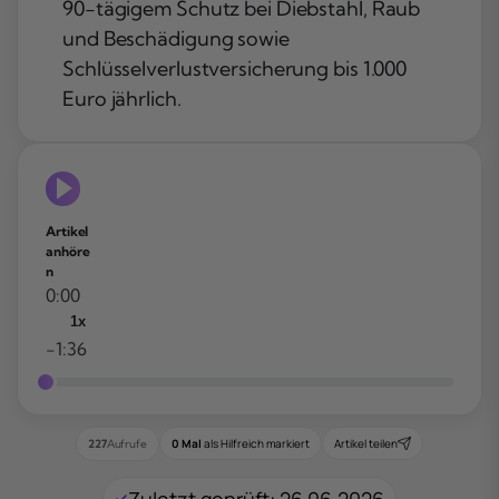
90-tägigem Schutz bei Diebstahl, Raub
und Beschädigung sowie
Schlüsselverlustversicherung bis 1.000
Euro jährlich.
Artikel
anhöre
n
0:00
1x
-1:36
0 Mal
als Hilfreich markiert
Artikel teilen
227
Aufrufe
Zuletzt geprüft: 26.06.2026