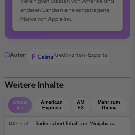
Vereinigten Staaten von Amerika und
anderen Ländern eine eingetragene
Marke von Apple Inc.
Autor:
Kreditkarten-Experte
Celina
Weitere Inhalte
Aktuel
American
AM
Mehr zum
les
Express
EX
Thema
Söder sichert Erhalt von Minijobs zu
13.07. 17:50