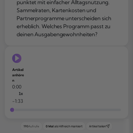
punktet mit einfacher Alltagsnutzung.
Sammelraten, Kartenkosten und
Partnerprogramme unterscheiden sich
erheblich. Welches Programm passt zu
deinen Ausgabengewohnheiten?
Artikel
anhöre
n
0:00
1x
-1:33
0 Mal
als Hilfreich markiert
Artikel teilen
190
Aufrufe