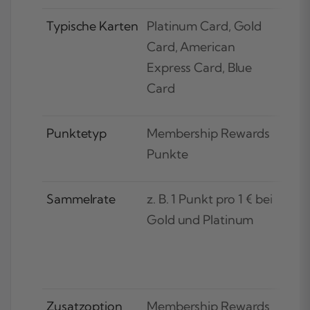
Typische Karten
Platinum Card, Gold
PAY
Card, American
Expr
Express Card, Blue
Card
Punktetyp
Membership Rewards
PAY
Punkte
Sammelrate
z. B. 1 Punkt pro 1 € bei
1 Pu
Gold und Platinum
Kar
Pun
Par
Zusatzoption
Membership Rewards
PAY