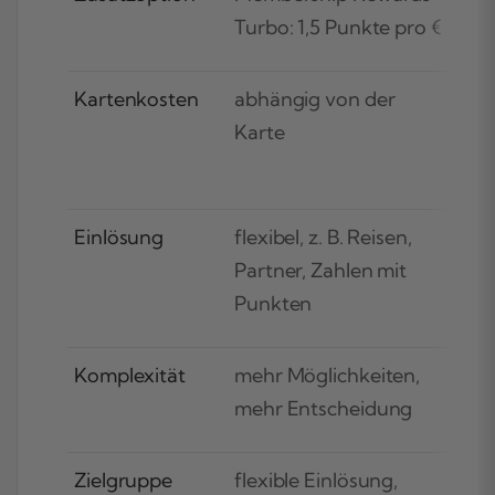
Turbo: 1,5 Punkte pro €
und
Kartenkosten
abhängig von der
PAY
Karte
Expr
beit
Einlösung
flexibel, z. B. Reisen,
PAY
Partner, Zahlen mit
App,
Punkten
Gut
Komplexität
mehr Möglichkeiten,
einf
mehr Entscheidung
allt
Zielgruppe
flexible Einlösung,
Allt