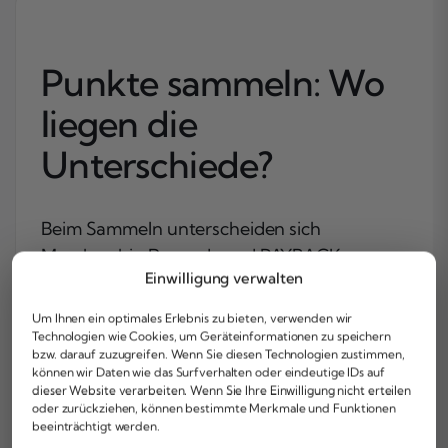
Punkte sammeln: Wo
liegen die
Unterschiede?
Beim Sammeln unterscheiden sich
Membership Rewards und PAYBACK vor
Einwilligung verwalten
allem in drei Punkten:
Sammelrate,
Akzeptanzlogik und Zusatzoptionen
.
Um Ihnen ein optimales Erlebnis zu bieten, verwenden wir
Technologien wie Cookies, um Geräteinformationen zu speichern
Mit Membership Rewards sammelst du bei
bzw. darauf zuzugreifen. Wenn Sie diesen Technologien zustimmen,
können wir Daten wie das Surfverhalten oder eindeutige IDs auf
teilnehmenden American Express Karten
dieser Website verarbeiten. Wenn Sie Ihre Einwilligung nicht erteilen
Punkte über den Kartenumsatz. Bei der
oder zurückziehen, können bestimmte Merkmale und Funktionen
beeinträchtigt werden.
American Express Gold Card und der