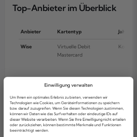
Top-Anbieter im Überblick
Anbieter
Kartentyp
Jahresg
Wise
Virtuelle Debit
Kostenl
Mastercard
Einwilligung verwalten
Revolut
Virtuelle Prepaid
Kostenl
Mastercard/Visa
Um Ihnen ein optimales Erlebnis zu bieten, verwenden wir
Technologien wie Cookies, um Geräteinformationen zu speichern
bzw. darauf zuzugreifen. Wenn Sie diesen Technologien zustimmen,
können wir Daten wie das Surfverhalten oder eindeutige IDs auf
dieser Website verarbeiten. Wenn Sie Ihre Einwilligung nicht erteilen
N26
Virtuelle Debit
Kostenl
oder zurückziehen, können bestimmte Merkmale und Funktionen
beeinträchtigt werden.
Mastercard