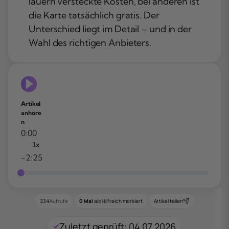
lauern versteckte Kosten, bei anderen ist
die Karte tatsächlich gratis. Der
Unterschied liegt im Detail – und in der
Wahl des richtigen Anbieters.
Artikel
anhöre
n
0:00
1x
-2:25
0 Mal
als Hilfreich markiert
Artikel teilen
234
Aufrufe
Zuletzt geprüft: 04.07.2026