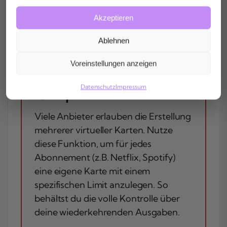
Akzeptieren
Ablehnen
Voreinstellungen anzeigen
Datenschutz
Impressum
Tip
Viele Anbieter erlauben die Erstellung
mehrerer virtueller Karten. Nutze
diese Funktion, um für jedes
Abonnement (z.B. Netflix, Spotify)
eine eigene Karte mit einem
spezifischen Limit anzulegen. So
behältst du die volle Kontrolle über
deine wiederkehrenden Ausgaben.