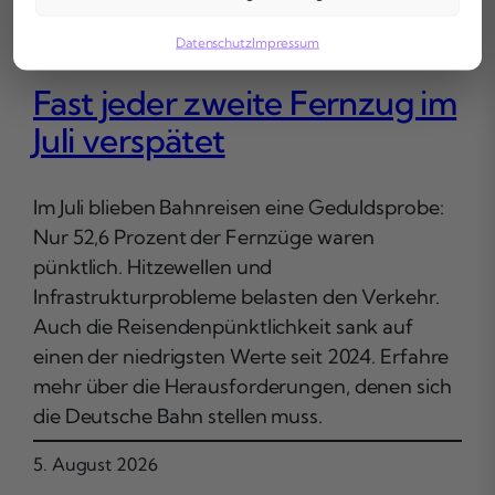
Datenschutz
Impressum
Fast jeder zweite Fernzug im
Juli verspätet
Im Juli blieben Bahnreisen eine Geduldsprobe:
Nur 52,6 Prozent der Fernzüge waren
pünktlich. Hitzewellen und
Infrastrukturprobleme belasten den Verkehr.
Auch die Reisendenpünktlichkeit sank auf
einen der niedrigsten Werte seit 2024. Erfahre
mehr über die Herausforderungen, denen sich
die Deutsche Bahn stellen muss.
5. August 2026