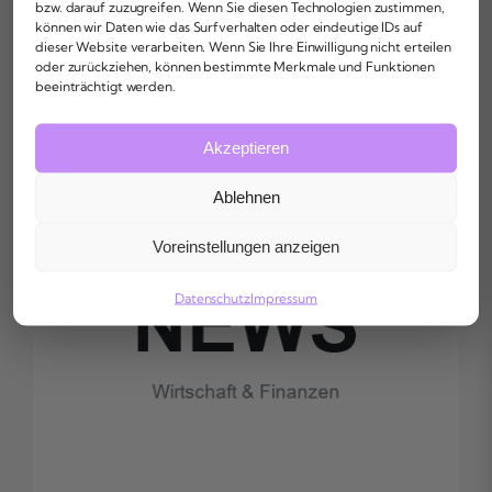
bzw. darauf zuzugreifen. Wenn Sie diesen Technologien zustimmen,
können wir Daten wie das Surfverhalten oder eindeutige IDs auf
Bleib bei den aktuellen Wirtschafts- und
dieser Website verarbeiten. Wenn Sie Ihre Einwilligung nicht erteilen
Finanznachrichten
oder zurückziehen, können bestimmte Merkmale und Funktionen
beeinträchtigt werden.
Akzeptieren
Ablehnen
Voreinstellungen anzeigen
Datenschutz
Impressum