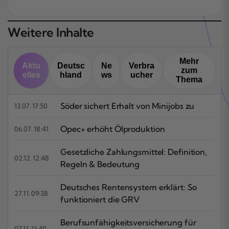
Weitere Inhalte
Mehr
Aktu
Deutsc
Ne
Verbra
zum
elles
hland
ws
ucher
Thema
Söder sichert Erhalt von Minijobs zu
13.07. 17:50
Opec+ erhöht Ölproduktion
06.07. 18:41
Gesetzliche Zahlungsmittel: Definition,
02.12. 12:48
Regeln & Bedeutung
Deutsches Rentensystem erklärt: So
27.11. 09:38
funktioniert die GRV
Berufsunfähigkeitsversicherung für
07.11. 11:40