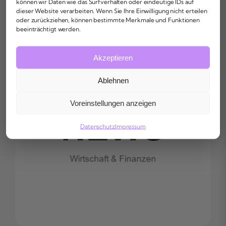
können wir Daten wie das Surfverhalten oder eindeutige IDs auf
Finanznachrichten
dieser Website verarbeiten. Wenn Sie Ihre Einwilligung nicht erteilen
oder zurückziehen, können bestimmte Merkmale und Funktionen
beeinträchtigt werden.
Akzeptieren
Ablehnen
Voreinstellungen anzeigen
Datenschutz
Impressum