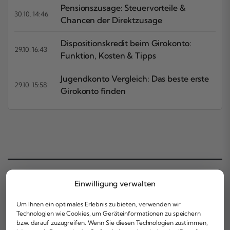
Pensionszusage: Steuervorteile &
30.10. 14:46
Chancen der Direktzusage
Dispositionskredit beim Girokonto:
29.10. 16:43
Funktion, Kosten & Tipps
Jugendkonto Vergleich: Das beste erste
29.10. 15:58
Girokonto finden
Einwilligung verwalten
Aktuelle News auf Finalarm
Um Ihnen ein optimales Erlebnis zu bieten, verwenden wir
Technologien wie Cookies, um Geräteinformationen zu speichern
bzw. darauf zuzugreifen. Wenn Sie diesen Technologien zustimmen,
Bleib bei den aktuellen Wirtschafts- und