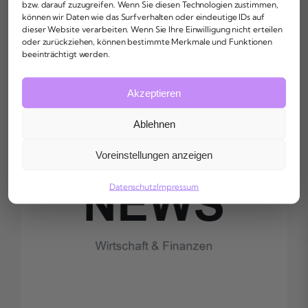
bzw. darauf zuzugreifen. Wenn Sie diesen Technologien zustimmen,
können wir Daten wie das Surfverhalten oder eindeutige IDs auf
Bleib bei den aktuellen Wirtschafts- und
dieser Website verarbeiten. Wenn Sie Ihre Einwilligung nicht erteilen
Finanznachrichten
oder zurückziehen, können bestimmte Merkmale und Funktionen
beeinträchtigt werden.
Akzeptieren
Ablehnen
Voreinstellungen anzeigen
Datenschutz
Impressum