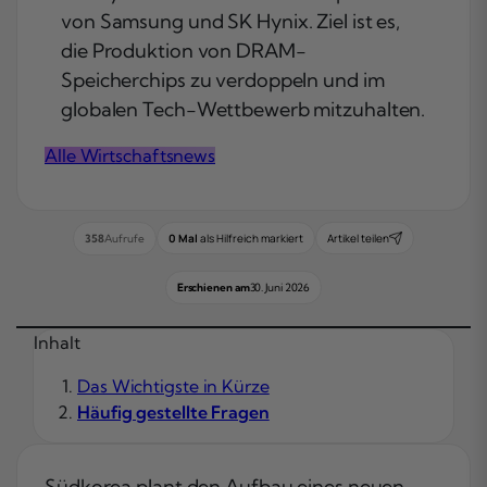
von Samsung und SK Hynix. Ziel ist es,
die Produktion von DRAM-
Speicherchips zu verdoppeln und im
globalen Tech-Wettbewerb mitzuhalten.
Alle Wirtschaftsnews
0 Mal
als Hilfreich markiert
Artikel teilen
358
Aufrufe
Erschienen am
30. Juni 2026
Inhalt
Das Wichtigste in Kürze
Häufig gestellte Fragen
Südkorea plant den Aufbau eines neuen