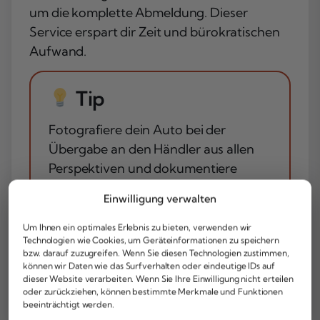
um die komplette Abmeldung. Dieser
Service erspart dir Zeit und bürokratischen
Aufwand.
Tip
Fotografiere dein Auto bei der
Übergabe an den Händler aus allen
Perspektiven und dokumentiere
eventuelle Mängel schriftlich im
Einwilligung verwalten
Übergabeprotokoll. So bist du bei
späteren Unstimmigkeiten über den
Um Ihnen ein optimales Erlebnis zu bieten, verwenden wir
Technologien wie Cookies, um Geräteinformationen zu speichern
Zustand des Fahrzeugs auf der
bzw. darauf zuzugreifen. Wenn Sie diesen Technologien zustimmen,
sicheren Seite.
können wir Daten wie das Surfverhalten oder eindeutige IDs auf
dieser Website verarbeiten. Wenn Sie Ihre Einwilligung nicht erteilen
oder zurückziehen, können bestimmte Merkmale und Funktionen
beeinträchtigt werden.