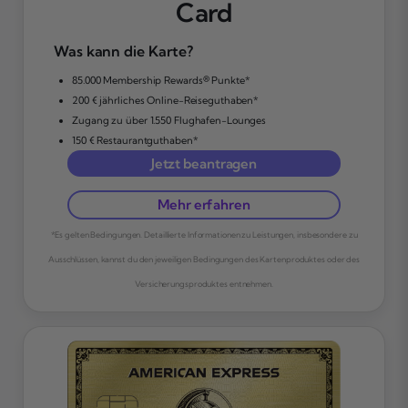
Card
Was kann die Karte?
85.000 Membership Rewards® Punkte*
200 € jährliches Online-Reiseguthaben*
Zugang zu über 1.550 Flughafen-Lounges
150 € Restaurantguthaben*
Jetzt beantragen
Mehr erfahren
*Es gelten Bedingungen. Detaillierte Informationen zu Leistungen, insbesondere zu
Ausschlüssen, kannst du den jeweiligen Bedingungen des Kartenproduktes oder des
Versicherungsproduktes entnehmen.