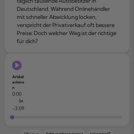
täglich tausende Autobesitzer in
Deutschland. Während Onlinehändler
mit schneller Abwicklung locken,
verspricht der Privatverkauf oft bessere
Preise. Doch welcher Weg ist der richtige
für dich?
Artikel
anhöre
n
0:00
1x
-3:09
0 Mal
als Hilfreich markiert
Artikel teilen
279
Aufrufe