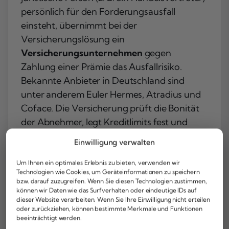
persönlich für den Forderungsausfall
einsteht, übernimmt bei der
Versicherungslösung ein
Versicherungsunternehmen
gegen
Zahlung einer Prämie das Ausfallrisiko.
Bekannte Anbieter in Deutschland sind
unter anderem Euler Hermes, Atradius und
Coface. Die Versicherung prüft die Bonität
der Abnehmer, legt Kreditlimits fest und
erstattet im Schadensfall einen vereinbarten
Einwilligung verwalten
Anteil der ausgefallenen Forderung – in der
Regel zwischen 80 und 95 Prozent des
Um Ihnen ein optimales Erlebnis zu bieten, verwenden wir
Technologien wie Cookies, um Geräteinformationen zu speichern
versicherten Betrags.
bzw. darauf zuzugreifen. Wenn Sie diesen Technologien zustimmen,
können wir Daten wie das Surfverhalten oder eindeutige IDs auf
Bei der
Entscheidung zwischen
dieser Website verarbeiten. Wenn Sie Ihre Einwilligung nicht erteilen
oder zurückziehen, können bestimmte Merkmale und Funktionen
Delkredereübernahme und Versicherung
beeinträchtigt werden.
sind verschiedene Kriterien abzuwägen. Die