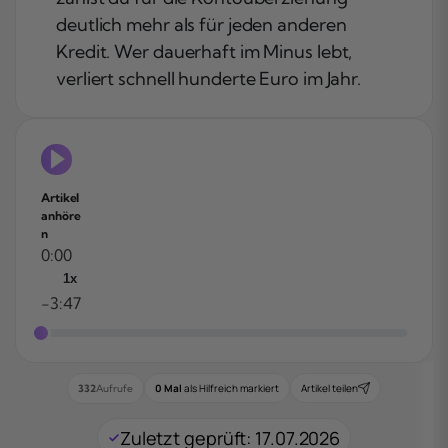
deutlich mehr als für jeden anderen
Kredit. Wer dauerhaft im Minus lebt,
verliert schnell hunderte Euro im Jahr.
Artikel
anhöre
n
0:00
1x
-3:47
0 Mal
als Hilfreich markiert
Artikel teilen
332
Aufrufe
Zuletzt geprüft: 17.07.2026