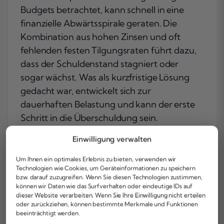
Budgets betrachtet, kann schnell in eine
finanzielle Abwärtsspirale geraten. Die
Kombination aus hohen Zinsen und oft
fehlenden festen Tilgungsraten führt dazu,
dass der Schuldenstand stagniert oder
sogar wächst. Was als kurzfristige Lösung
gedacht war, entwickelt sich zur
dauerhaften Belastung und kann der erste
Schritt in die Überschuldung sein.
Einwilligung verwalten
Good to know
Um Ihnen ein optimales Erlebnis zu bieten, verwenden wir
Technologien wie Cookies, um Geräteinformationen zu speichern
Die
Schuldnerberatung
empfiehlt:
bzw. darauf zuzugreifen. Wenn Sie diesen Technologien zustimmen,
Wer länger als drei Monate
können wir Daten wie das Surfverhalten oder eindeutige IDs auf
dieser Website verarbeiten. Wenn Sie Ihre Einwilligung nicht erteilen
durchgehend im Dispo ist, sollte
oder zurückziehen, können bestimmte Merkmale und Funktionen
dringend über eine Umschuldung
beeinträchtigt werden.