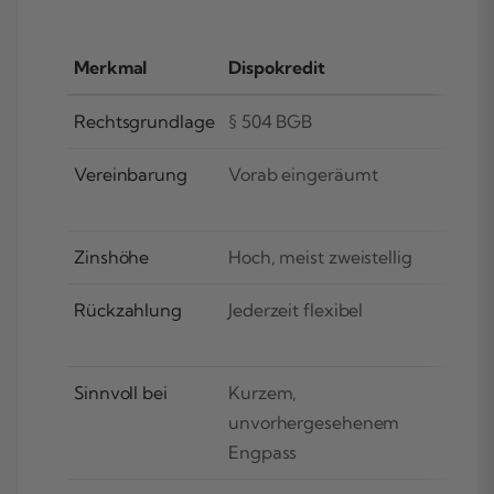
Merkmal
Dispokredit
Gedu
Rechtsgrundlage
§ 504 BGB
§ 50
Vereinbarung
Vorab eingeräumt
Nicht
gedu
Zinshöhe
Hoch, meist zweistellig
Meist
Rückzahlung
Jederzeit flexibel
Sofor
erwar
Sinnvoll bei
Kurzem,
Unbe
unvorhergesehenem
Engpass