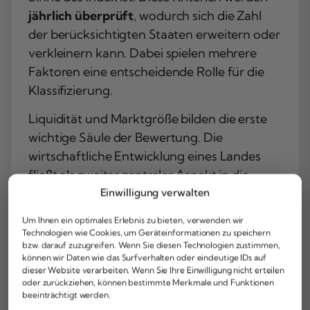
jährlich überprüft
, wodurch sich die Zahl
der berücksichtigten Staaten erweitern oder
verkleinern kann. Dabei spielen mehrere
Faktoren eine entscheidende Rolle für die
Klassifizierung.
Liquidität und Marktgröße
bilden die erste
wichtige Säule der Bewertung. Die
wirtschaftliche Entwicklung eines Landes
fließt als zweiter zentraler Aspekt in die
Beurteilung ein. Die Marktzugänglichkeit der
Einwilligung verwalten
Länder rundet die Kriterien ab und bestimmt
Um Ihnen ein optimales Erlebnis zu bieten, verwenden wir
letztendlich, ob ein Land als Schwellenland
Technologien wie Cookies, um Geräteinformationen zu speichern
bzw. darauf zuzugreifen. Wenn Sie diesen Technologien zustimmen,
im Index berücksichtigt wird. Diese
können wir Daten wie das Surfverhalten oder eindeutige IDs auf
dynamische Anpassung sorgt dafür, dass
dieser Website verarbeiten. Wenn Sie Ihre Einwilligung nicht erteilen
oder zurückziehen, können bestimmte Merkmale und Funktionen
der Index stets die aktuellen Gegebenheiten
beeinträchtigt werden.
der globalen Märkte widerspiegelt.