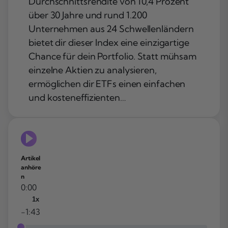
Durchschnittsrendite von 10,4 Prozent
über 30 Jahre und rund 1.200
Unternehmen aus 24 Schwellenländern
bietet dir dieser Index eine einzigartige
Chance für dein Portfolio. Statt mühsam
einzelne Aktien zu analysieren,
ermöglichen dir ETFs einen einfachen
und kosteneffizienten…
Artikel
anhöre
n
0:00
1x
-1:43