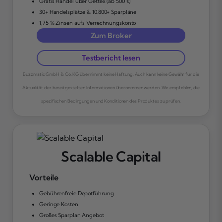
Gratis Handel über Gettex (ab 500 €)
30+ Handelsplätze & 10.800+ Sparpläne
1,75 % Zinsen aufs Verrechnungskonto
Zum Broker
Testbericht lesen
Buzzmatic GmbH & Co. KG übernimmt keine Haftung. Auch kann keine Gewähr für die
Aktualität der bereitgestellten Informationen übernommen werden. Wir empfehlen, die
spezifischen Bedingungen und Konditionen des Produktes zu prüfen.
Scalable Capital
Vorteile
Gebührenfreie Depotführung
Geringe Kosten
Großes Sparplan Angebot