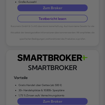
Große Auswahl
Zum Broker
Testbericht lesen
Buzzmatic GmbH & Co. KG übernimmt keine Haftung. Auch kann keine Gewähr für die
Aktualität der bereitgestellten Informationen übernommen werden. Wir empfehlen, die
spezifischen Bedingungen und Konditionen des Produktes zu prüfen.
SMARTBROKER
Vorteile
Gratis Handel über Gettex (ab 500 €)
30+ Handelsplätze & 10.800+ Sparpläne
1,75 % Zinsen aufs Verrechnungskonto
Zum Broker