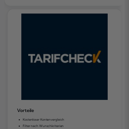
Vorteile
Kostenloser Kontenvergleich
Filter nach Wunschkriterien