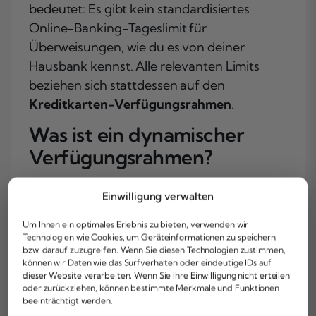
bedeutet: Es gibt kein standardisiertes
Online-Banking-Tageslimit für
Überweisungen, wie du es von deiner
Hausbank kennst. Alle relevanten Limits
beziehen sich stattdessen auf den
Kreditkarten-Verfügungsrahmen
.
Was ist ein dynamischer
Verfügungsrahmen?
Der Begriff „dynamisch“ ist hier wörtlich zu
Einwilligung verwalten
nehmen. Anders als bei vielen Banken, die
einen fixen Kreditrahmen vergeben und
Um Ihnen ein optimales Erlebnis zu bieten, verwenden wir
Technologien wie Cookies, um Geräteinformationen zu speichern
diesen nur auf expliziten Antrag ändern,
bzw. darauf zuzugreifen. Wenn Sie diesen Technologien zustimmen,
wird der Verfügungsrahmen bei diesem
können wir Daten wie das Surfverhalten oder eindeutige IDs auf
dieser Website verarbeiten. Wenn Sie Ihre Einwilligung nicht erteilen
Anbieter
individuell und fortlaufend
oder zurückziehen, können bestimmte Merkmale und Funktionen
angepasst
. Er hängt von mehreren Faktoren
beeinträchtigt werden.