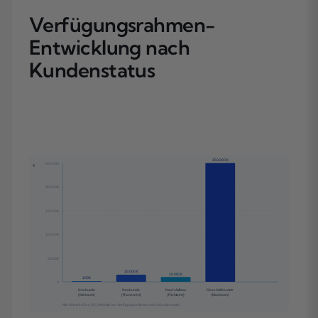
Verfügungsrahmen-
Entwicklung nach
Kundenstatus
250.000 €
250.000
€
200.000
150.000
100.000
50.000
15.000 €
10.000 €
100 €
0
Neukunde
Neukunde
Nach Aufbau
Geschäftskunde
(Minimum)
(Praxiswert)
(Richtwert)
(Maximum)
Alle Werte in Euro (€) | Monatlicher Verfügungsrahmen nach Kundenstatus