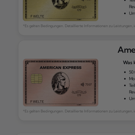
Re
Um
*Es gelten Bedingungen. Detaillierte Informationen zu Leistunge
Amer
Was k
50
Mo
Te
Re
Um
*Es gelten Bedingungen. Detaillierte Informationen zu Leistunge