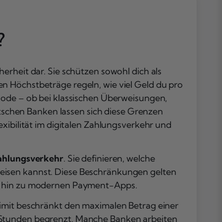
Arten von
Online-Limits
?
Überblick
Typische Onli
Limits bei
deutschen
erheit dar. Sie schützen sowohl dich als
Banken
n Höchstbeträge regeln, wie viel Geld du pro
Online-Limits
hode – ob bei klassischen Überweisungen,
individuell
schen Banken lassen sich diese Grenzen
anpassen
xibilität im digitalen Zahlungsverkehr und
Sicherheitsasp
von Online-
Limits
Zahlungsverkehr
. Sie definieren, welche
Umgang mit
eisen kannst. Diese Beschränkungen gelten
Limit-
is hin zu modernen Payment-Apps.
Überschreitun
Rechtliche
slimit beschränkt den maximalen Betrag einer
Rahmenbedin
 Stunden begrenzt. Manche Banken arbeiten