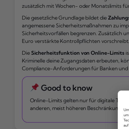
zusätzlich mit Wochen- oder Monatslimits für
Die gesetzliche Grundlage bildet die
Zahlungs
angemessene Sicherheitsmaßnahmen zu impleme
Sicherheitsvorfällen begrenzen. Zusätzlich 
Euro verstärkte Kontrollpflichten vorschreibt
Die
Sicherheitsfunktion von Online-Limits
i
Kriminelle deine Zugangsdaten erbeuten, könne
Compliance-Anforderungen für Banken und he
Good to know
Online-Limits gelten nur für digitale Tra
anderen, meist höheren Beschränkungen o
Um 
um 
Tec
auf