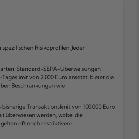
pezifischen Risikoprofilen. Jeder
gsarten. Standard-SEPA-Überweisungen
Tageslimit von 2.000 Euro ansetzt, bietet die
elben Beschränkungen wie
isherige Transaktionslimit von 100.000 Euro
it überwiesen werden, wobei die
elten oft noch restriktivere