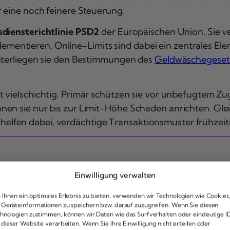
 eine noch feinere Steuerung.
diensterichtlinie PSD2
der Europäischen Union. Sie ve
ntieren. Online-Limits sind dabei ein zentrales Eleme
unterliegen sie den Bestimmungen des
Geldwäschegeset
.
st vielschichtig. Primär schützen sie vor unbefugtem Zu
n sie nur bis zur Limit-Höhe Schaden anrichten. Gleich
lfen dabei, verdächtige Transaktionsmuster frühzeit
Einwilligung verwalten
nsaktionen. Zahlungen in der Bankfiliale oder telefonis
der können nach individueller Prüfung freigegeben w
Ihnen ein optimales Erlebnis zu bieten, verwenden wir Technologien wie Cookies
Geräteinformationen zu speichern bzw. darauf zuzugreifen. Wenn Sie diesen
hnologien zustimmen, können wir Daten wie das Surfverhalten oder eindeutige I
 dieser Website verarbeiten. Wenn Sie Ihre Einwilligung nicht erteilen oder