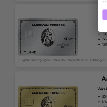
zur
Was k
85
200
Zu
15
*Es gelten Bedingungen. Detaillierte Informationen zu Leistunge
A
Was k
50
Mo
Te