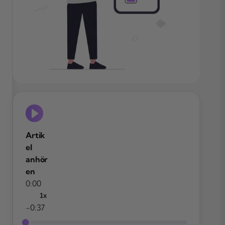
Artik
el
anhör
en
0:00
1x
-0:37