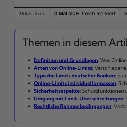
0 Mal
als Hilfreich markiert
A
266
Aufrufe
Themen in diesem Artik
Definition und Grundlagen
:
Was Online-
Arten von Online-Limits
:
Verschiedene 
Typische Limits deutscher Banken
:
Stan
Online-Limits individuell anpassen
:
Sch
Sicherheitsaspekte
:
Schutzfunktionen 
Umgang mit Limit-Überschreitungen
:
L
Rechtliche Rahmenbedingungen
:
Verbr