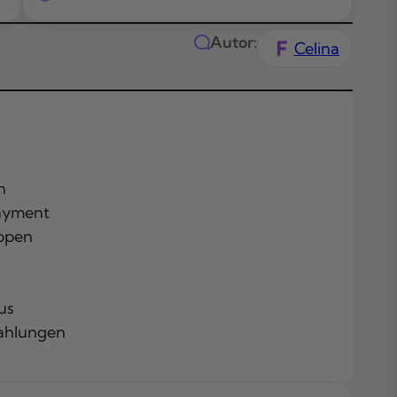
Autor:
Celina
n
Payment
ppen
Das Wichtigste
Kürze
Themen in
us
diesem Artikel
Was sind Onli
Zahlungen
Limits bei
digitalen
Transaktionen