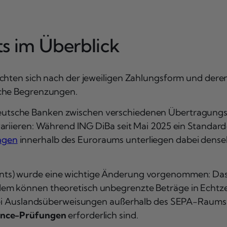
s im Überblick
chten sich nach der jeweiligen Zahlungsform und deren s
sche Begrenzungen.
eutsche Banken zwischen verschiedenen Übertragun
ariieren: Während ING DiBa seit Mai 2025 ein Standard-
ngen
innerhalb des Euroraums unterliegen dabei dens
nts) wurde eine wichtige Änderung vorgenommen: Das b
em können theoretisch unbegrenzte Beträge in Echtze
 Bei Auslandsüberweisungen außerhalb des SEPA-Raums g
ance-Prüfungen
erforderlich sind.