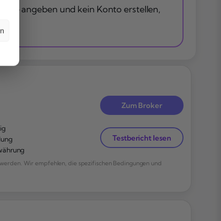
resse angeben und kein Konto erstellen,
en
Zum Broker
ig
Testbericht lesen
lung
owährung
werden. Wir empfehlen, die spezifischen Bedingungen und