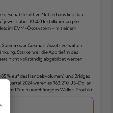
 geschätzte aktive Nutzerbasis liegt laut
jeweils über 10.000 Installationen pro
llets im EVM-Ökosystem – mit einem
n, Solana oder Cosmos-Assets verwalten
nkung. Stärke, weil die App tief in das
sets nicht vollständig abgebildet werden
,85 % auf das Handelsvolumen) und Bridges
sten Quartal 2024 waren es 963.210 US-Dollar.
ndament für ein unabhängiges Wallet-Produkt.
,
Ds