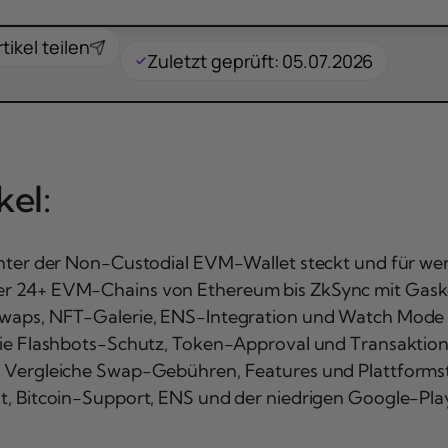
rtikel teilen
Zuletzt geprüft: 05.07.2026
el:
nter der Non-Custodial EVM-Wallet steckt und für wen 
er 24+ EVM-Chains von Ethereum bis ZkSync mit Gask
waps, NFT-Galerie, ENS-Integration und Watch Mode
ie Flashbots-Schutz, Token-Approval und Transaktions
:
Vergleiche Swap-Gebühren, Features und Plattformstä
t, Bitcoin-Support, ENS und der niedrigen Google-Pl