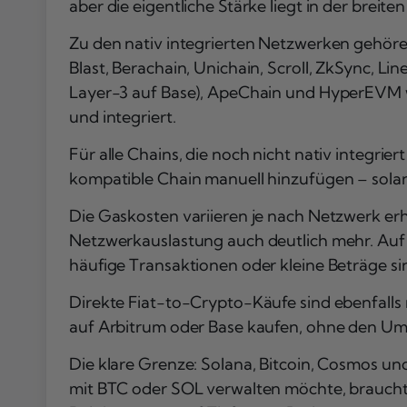
aber die eigentliche Stärke liegt in der brei
Zu den nativ integrierten Netzwerken gehör
Blast, Berachain, Unichain, Scroll, ZkSync, Lin
Layer-3 auf Base), ApeChain und HyperEVM w
und integriert.
Für alle Chains, die noch nicht nativ integri
kompatible Chain manuell hinzufügen – solan
Die Gaskosten variieren je nach Netzwerk erh
Netzwerkauslastung auch deutlich mehr. Auf P
häufige Transaktionen oder kleine Beträge s
Direkte Fiat-to-Crypto-Käufe sind ebenfalls 
auf Arbitrum oder Base kaufen, ohne den Um
Die klare Grenze: Solana, Bitcoin, Cosmos und
mit BTC oder SOL verwalten möchte, braucht 