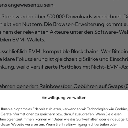
ns angewiesen zu sein.
y Store wurden über 500.000 Downloads verzeichnet. Die
ich aktiven Nutzern. Die Browser-Erweiterung kommt auf 
 einem der relevanten Akteure unter den Software-Wa
obilen EVM-Wallets.
usschließlich EVM-kompatible Blockchains. Wer Bitcoi
 klare Fokussierung ist gleichzeitig Stärke und Einschrä
kung, weil diversifizierte Portfolios mit Nicht-EVM-As
nahmen generiert Rainbow über Gebühren auf Swaps (0
rotokoll-Einnahmen bei 1,22 Millionen US-Dollar. Im er
Einwilligung verwalten
ch auf rund 2,98 Millionen US-Dollar – ein solides Fu
Ihnen ein optimales Erlebnis zu bieten, verwenden wir Technologien wie Cookies
Geräteinformationen zu speichern bzw. darauf zuzugreifen. Wenn Sie diesen
hnologien zustimmen, können wir Daten wie das Surfverhalten oder eindeutige I
 dieser Website verarbeiten. Wenn Sie Ihre Einwilligung nicht erteilen oder