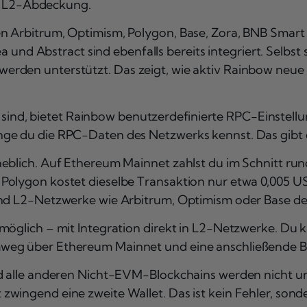
ten L2-Abdeckung.
en Arbitrum, Optimism, Polygon, Base, Zora, BNB Smar
ea und Abstract sind ebenfalls bereits integriert. Selbst
erden unterstützt. Das zeigt, wie aktiv Rainbow ne
ert sind, bietet Rainbow benutzerdefinierte RPC-Einstel
ge du die RPC-Daten des Netzwerks kennst. Das gibt e
eblich. Auf Ethereum Mainnet zahlst du im Schnitt run
olygon kostet dieselbe Transaktion nur etwa 0,005 US-D
ind L2-Netzwerke wie Arbitrum, Optimism oder Base des
möglich – mit Integration direkt in L2-Netzwerke. Du k
weg über Ethereum Mainnet und eine anschließende B
 alle anderen Nicht-EVM-Blockchains werden nicht unter
zwingend eine zweite Wallet. Das ist kein Fehler, son