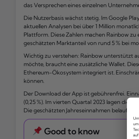
das Versprechen eines einzelnen Unternehme
Die Nutzerbasis wächst stetig. Im Google Pla
aktuellen Analysen bei über 1 Million monatl
Plattform. Diese Zahlen machen Rainbow zu
geschätzten Marktanteil von rund 5 % bei m
Wichtig zu verstehen: Rainbow unterstützt a
möchte, braucht eine zusätzliche Wallet. Diese
Ethereum-Ökosystem integriert ist. Einschrän
können.
Der Download der App ist gebührenfrei. Ein
(0,25 %). Im vierten Quartal 2023 lagen die P
Die geschätzten Jahreseinnahmen belaufen si
Um 
um 
Good to know
Tec
auf