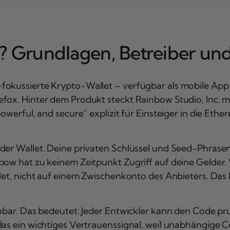
? Grundlagen, Betreiber und
fokussierte Krypto-Wallet – verfügbar als mobile App
fox. Hinter dem Produkt steckt Rainbow Studio, Inc. m
powerful, and secure“ explizit für Einsteiger in die Et
er Wallet. Deine privaten Schlüssel und Seed-Phrasen bl
bow hat zu keinem Zeitpunkt Zugriff auf deine Gelder.
let, nicht auf einem Zwischenkonto des Anbieters. Das P
ehbar. Das bedeutet: Jeder Entwickler kann den Code p
 das ein wichtiges Vertrauenssignal, weil unabhängige