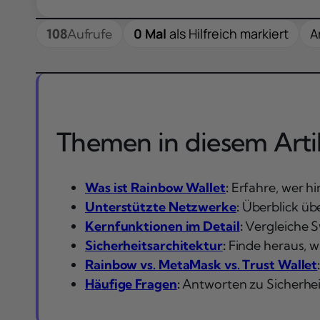
0 Mal
als Hilfreich markiert
A
108
Aufrufe
Themen in diesem Artik
Was ist Rainbow Wallet
:
Erfahre, wer hi
Unterstützte Netzwerke
:
Überblick üb
Kernfunktionen im Detail
:
Vergleiche S
Sicherheitsarchitektur
:
Finde heraus, w
Rainbow vs. MetaMask vs. Trust Wallet
Häufige Fragen
:
Antworten zu Sicherhei