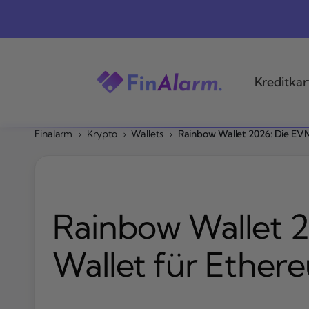
Zum
Inhalt
springen
Kreditkar
Finalarm
›
Krypto
›
Wallets
›
Rainbow Wallet 2026: Die EV
Rainbow Wallet 
Wallet für Ether