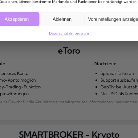
ückziehen, können bestimmte Merkmale und Funktionen beeinträchtigt werden.
ierbaren Informationen (PII). Du musst keine E-Mail-Ad
Akzeptieren
Ablehnen
Voreinstellungen anzeig
Datenschutz
Impressum
eToro
ile
Nachteile
tenloses Konto
Spreads fallen an
mo-Konto möglich
Support ausbaufäh
y-Trading-Funktion
Gebühr bei Auszah
yptowährungen
Nur USD als Kont
ne Gewähr für die Aktualität der bereitgestellten Informationen übernommen 
SMARTBROKER - Krypto