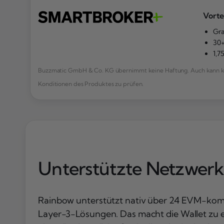
Vorte
Gra
30+
1,7
Buzzmatic GmbH & Co. KG übernimmt keine Haftung. Auch kann kei
Konditionen des Produktes zu prüfen.
Unterstützte Netzwerk
Rainbow unterstützt nativ über 24 EVM-komp
Layer-3-Lösungen. Das macht die Wallet zu e