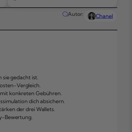
Autor:
Chanel
sie gedacht ist.
Das Wichtigste
osten-Vergleich.
Kürze
 mit konkreten Gebühren.
Themen in
simulation dich absichern.
diesem Artikel
rken der drei Wallets.
Was ist Rainb
ay-Bewertung.
Wallet?
Grundlagen,
Betreiber und