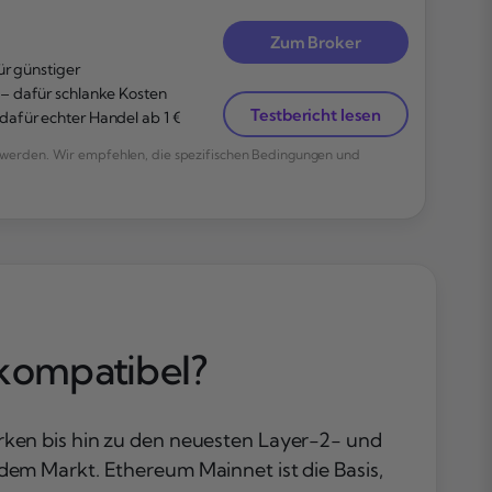
Zum Broker
ür günstiger
– dafür schlanke Kosten
Testbericht lesen
afür echter Handel ab 1 €
werden. Wir empfehlen, die spezifischen Bedingungen und
 kompatibel?
ken bis hin zu den neuesten Layer-2- und
em Markt. Ethereum Mainnet ist die Basis,