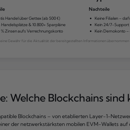
ile
Nachteile
tis Handel über Gettex (ab 500 €)
Keine Filialen – daf
 Handelsplätze & 10.800+ Sparpläne
Kein 24/7-Support 
5 % Zinsen aufs Verrechnungskonto
Kein Demokonto – d
ne Gewähr für die Aktualität der bereitgestellten Informationen übernommen 
e: Welche Blockchains sind
atible Blockchains – von etablierten Layer-1-Netzwer
iner der netzwerkstärksten mobilen EVM-Wallets auf d