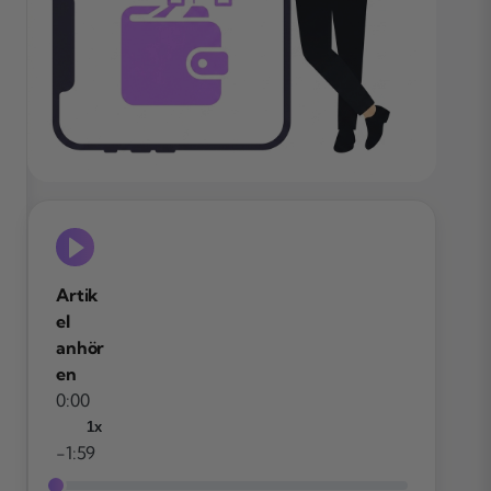
Artik
el
anhör
en
0:00
1x
-1:59