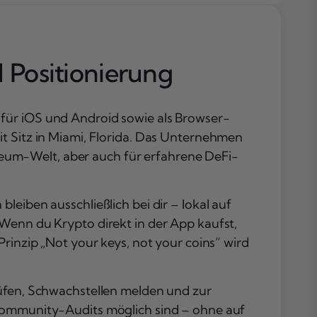
Positionierung
Unterstützte
Netzwerke:
 Positionierung
Welche
Blockchains si
kompatibel?
Kernfunktione
 für iOS und Android sowie als Browser-
Swaps, NFTs, 
it Sitz in Miami, Florida. Das Unternehmen
und Watch Mo
hereum-Welt, aber auch für erfahrene DeFi-
im Detail
Sicherheit: Wi
gut schützt
eiben ausschließlich bei dir – lokal auf
Rainbow Walle
 Wenn du Krypto direkt in der App kaufst,
deine Krypto-
rinzip „Not your keys, not your coins“ wird
Assets?
Fazit
Häufig gestellt
rüfen, Schwachstellen melden und zur
Fragen
 Community-Audits möglich sind – ohne auf