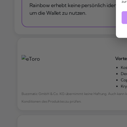
zur
Rainbow erhebt keine persönlich identifiz
um die Wallet zu nutzen.
Vorte
Kos
De
Cop
Kr
Buzzmatic GmbH & Co. KG übernimmt keine Haftung. Auch kann kei
Konditionen des Produktes zu prüfen.