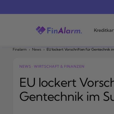
Zum
Inhalt
springen
Kreditkar
Finalarm
›
News
›
EU lockert Vorschriften für Gentechnik 
NEWS · WIRTSCHAFT & FINANZEN
EU lockert Vorsch
Gentechnik im S