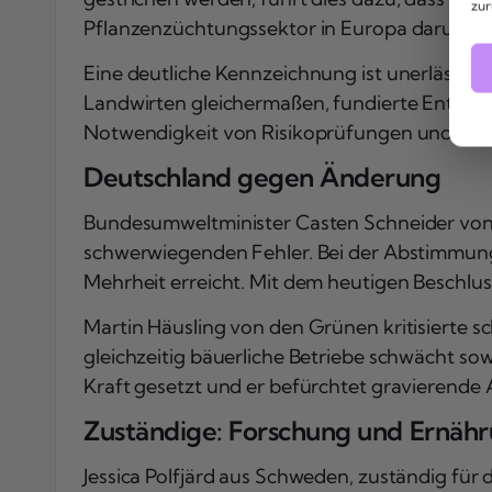
zur
Pflanzenzüchtungssektor in Europa darunter 
Eine deutliche Kennzeichnung ist unerlässlic
Landwirten gleichermaßen, fundierte Entsche
Notwendigkeit von Risikoprüfungen und Rück
Deutschland gegen Änderung
Bundesumweltminister Casten Schneider von d
schwerwiegenden Fehler. Bei der Abstimmung 
Mehrheit erreicht. Mit dem heutigen Beschlu
Martin Häusling von den Grünen kritisierte s
gleichzeitig bäuerliche Betriebe schwächt so
Kraft gesetzt und er befürchtet gravierende
Zuständige: Forschung und Ernähr
Jessica Polfjärd aus Schweden, zuständig für