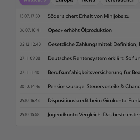
Söder sichert Erhalt von Minijobs zu
13.07. 17:50
Opec+ erhöht Ölproduktion
06.07. 18:41
Gesetzliche Zahlungsmittel: Definition
02.12. 12:48
Deutsches Rentensystem erklärt: So fun
27.11. 09:38
Berufsunfähigkeitsversicherung für Bea
07.11. 11:40
Pensionszusage: Steuervorteile & Chan
30.10. 14:46
Dispositionskredit beim Girokonto: Funk
29.10. 16:43
Jugendkonto Vergleich: Das beste erste
29.10. 15:58