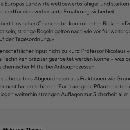
se Europas Landwirte wettbewerbsfähiger und stärke
end für eine verbesserte Ernährungssicherheit.
rt Lins sehen Chancen bei kontrollierten Risiken: «
net sein; strenge Regeln gelten nach wie vor für weit
auf der Tagesordnung.»
chaftlicher Input nicht zu kurz: Professor Nicolaus v
e Techniken präziser gearbeitet werden könne – was be
s chemischer Mittel bei Anbauprozessen.
rsuche seitens Abgeordneten aus Fraktionen wie Grün
lament hat entschieden! Für transgene Pflanzenarten 
egen weiterhin strengen Auflagen zur Sicherheit aller B
Mehr zum Thema