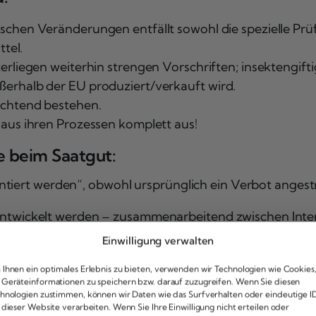
ischen Veränderungen entfällt sowohl die spezielle Pr
ttel.
terliegen weiterhin strengen Vorschriften; insektengifti
erhalb der EU produziert/verkauft wird.
ichtend bestehen.
aus ihren Prozessen komplett aus!
 beim Saatgut:
ntiert werden“
, obwohl ursprünglich ein Verbot angest
entwickelt werden – zusammenarbeitend zwischen Int
sowie Konflikte friedlich löst falls ungewollt patentge
Einwilligung verwalten
ia Noichl (SPD):
„Selbst natürliche Merkmale könnten nun privati
Ihnen ein optimales Erlebnis zu bieten, verwenden wir Technologien wie Cookies
Geräteinformationen zu speichern bzw. darauf zuzugreifen. Wenn Sie diesen
s natürlichen Erbes bleibt ein heißes Thema. Wenn Pa
hnologien zustimmen, können wir Daten wie das Surfverhalten oder eindeutige I
 dieser Website verarbeiten. Wenn Sie Ihre Einwilligung nicht erteilen oder
 Marktmacht von nur wenigen Unternehmen gestärkt wird