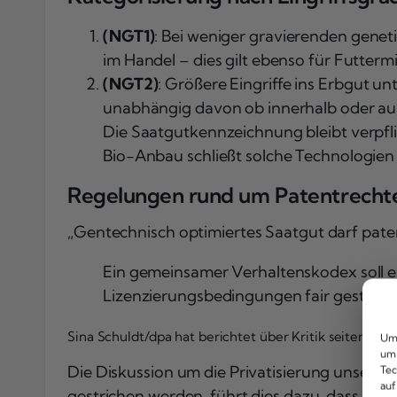
(NGT1)
: Bei weniger gravierenden genet
im Handel – dies gilt ebenso für Futtermi
(NGT2)
: Größere Eingriffe ins Erbgut un
unabhängig davon ob innerhalb oder auß
Die Saatgutkennzeichnung bleibt verpfl
Bio-Anbau schließt solche Technologien 
Regelungen rund um Patentrechte
„Gentechnisch optimiertes Saatgut darf pate
Ein gemeinsamer Verhaltenskodex soll 
Lizenzierungsbedingungen fair gestaltet 
Sina Schuldt/dpa hat berichtet über Kritik seitens Mar
Um 
um 
Die Diskussion um die Privatisierung unsere
Tec
auf
gestrichen werden, führt dies dazu, dass die