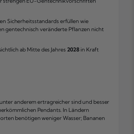
er strengen EU-Gentechnikvorschriften
en Sicherheitsstandards erfüllen wie
n gentechnisch veränderte Pflanzen nicht
chtlich ab Mitte des Jahres
2028
in Kraft
Das Wichtigste
Kürze
Häufig gestellt
unter anderem ertragreicher sind und besser
Fragen
 herkömmlichen Pendants. In Ländern
issorten benötigen weniger Wasser; Bananen