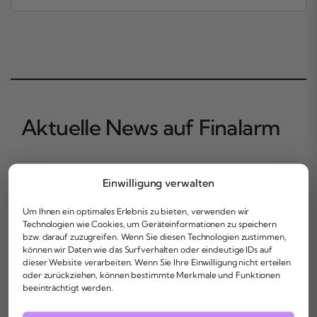
Aktuelle News auf Finalarm
Bleib bei den aktuellen Wirtschafts- und
Einwilligung verwalten
Finanznachrichten
Um Ihnen ein optimales Erlebnis zu bieten, verwenden wir
Technologien wie Cookies, um Geräteinformationen zu speichern
bzw. darauf zuzugreifen. Wenn Sie diesen Technologien zustimmen,
können wir Daten wie das Surfverhalten oder eindeutige IDs auf
dieser Website verarbeiten. Wenn Sie Ihre Einwilligung nicht erteilen
oder zurückziehen, können bestimmte Merkmale und Funktionen
beeinträchtigt werden.