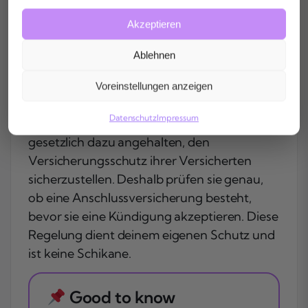
Kündigung die Annahmebestätigung des
neuen Versicherers abzuwarten und diese
Akzeptieren
direkt deinem Kündigungsschreiben
Ablehnen
beizulegen. So vermeidest du
Komplikationen und stellst einen
Voreinstellungen anzeigen
lückenlosen Versicherungsschutz sicher.
Datenschutz
Impressum
Die Versicherungsgesellschaften sind
gesetzlich dazu angehalten, den
Versicherungsschutz ihrer Versicherten
sicherzustellen. Deshalb prüfen sie genau,
ob eine Anschlussversicherung besteht,
bevor sie eine Kündigung akzeptieren. Diese
Regelung dient deinem eigenen Schutz und
ist keine Schikane.
Good to know