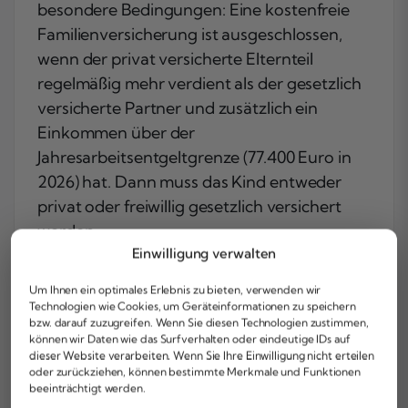
besondere Bedingungen: Eine kostenfreie
Familienversicherung ist ausgeschlossen,
wenn der privat versicherte Elternteil
regelmäßig mehr verdient als der gesetzlich
versicherte Partner und zusätzlich ein
Einkommen über der
Jahresarbeitsentgeltgrenze (77.400 Euro in
2026) hat. Dann muss das Kind entweder
privat oder freiwillig gesetzlich versichert
werden.
Einwilligung verwalten
Nicht verheiratete
Eltern genießen
hingegen volle Wahlfreiheit. Ihr dürft frei
Um Ihnen ein optimales Erlebnis zu bieten, verwenden wir
Technologien wie Cookies, um Geräteinformationen zu speichern
entscheiden, über wen das Kind versichert
bzw. darauf zuzugreifen. Wenn Sie diesen Technologien zustimmen,
wird – entweder kostenlos über die
können wir Daten wie das Surfverhalten oder eindeutige IDs auf
dieser Website verarbeiten. Wenn Sie Ihre Einwilligung nicht erteilen
Familienversicherung der GKV oder über
oder zurückziehen, können bestimmte Merkmale und Funktionen
einen kostenpflichtigen Tarif mit besseren
beeinträchtigt werden.