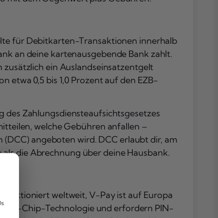
Fragen
lte für Debitkarten-Transaktionen innerhalb
bank an deine kartenausgebende Bank zahlt.
n zusätzlich ein Auslandseinsatzentgelt
on etwa 0,5 bis 1,0 Prozent auf den EZB-
ng des Zahlungsdiensteaufsichtsgesetzes
mitteilen, welche Gebühren anfallen –
 (DCC) angeboten wird. DCC erlaubt dir, am
n als die Abrechnung über deine Hausbank.
,
funktioniert weltweit, V-Pay ist auf Europa
Ds
n EMV-Chip-Technologie und erfordern PIN-