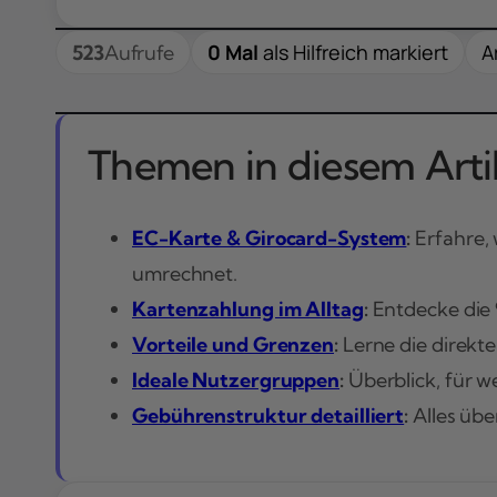
0 Mal
als Hilfreich markiert
A
523
Aufrufe
Themen in diesem Artik
EC-Karte & Girocard-System
:
Erfahre, 
umrechnet.
Kartenzahlung im Alltag
:
Entdecke die 
Vorteile und Grenzen
:
Lerne die direkt
Ideale Nutzergruppen
:
Überblick, für w
Gebührenstruktur detailliert
:
Alles übe