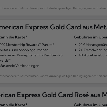
n, insbesondere zu Ausschlüssen, kannst du den jeweiligen Bedingungen des Kart
merican Express Gold Card aus Meta
ann die Karte?
Gebühren im Über
.000 Membership Rewards® Punkte*
20 € Monatsgebüh
bilitäts- und Shoppingguthaben
2% Fremdwährung
ilnahme am Bonusprogramm Membership
4% Abhebegebüh
wards®
fassende Versicherungen
n, insbesondere zu Ausschlüssen, kannst du den jeweiligen Bedingungen des Kart
ican Express Gold Card Rosé aus M
ann die Karte?
Gebühren im Über