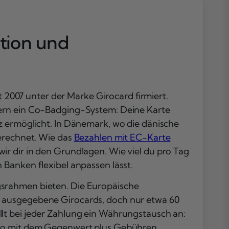
Definition und
Funktionsweis
Wie funktionie
ition und
mit EC-Karte i
Dänemark
bezahlen im
Alltag?
t 2007 unter der Marke Girocard firmiert.
Vor- und
Nachteile von 
dern ein Co-Badging-System: Deine Karte
EC-Karte in
z ermöglicht. In Dänemark, wo die dänische
Dänemark
gerechnet. Wie das
Bezahlen mit EC-Karte
bezahlen
r dir in den Grundlagen. Wie viel du pro Tag
Für wen lohnt
en Banken flexibel anpassen lässt.
sich mit EC-Ka
in Dänemark
gsrahmen bieten. Die Europäische
bezahlen?
n ausgegebene Girocards, doch nur etwa 60
Fazit
lt bei jeder Zahlung ein Währungstausch an:
Häufig gestellt
onto mit dem Gegenwert plus Gebühren.