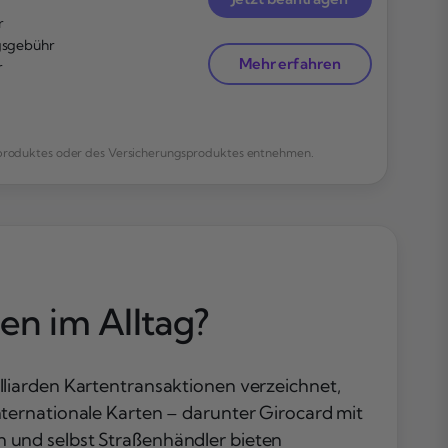
r
sgebühr
Mehr erfahren
r
enproduktes oder des Versicherungsproduktes entnehmen.
en im Alltag?
liarden Kartentransaktionen verzeichnet,
ternationale Karten – darunter Girocard mit
 und selbst Straßenhändler bieten