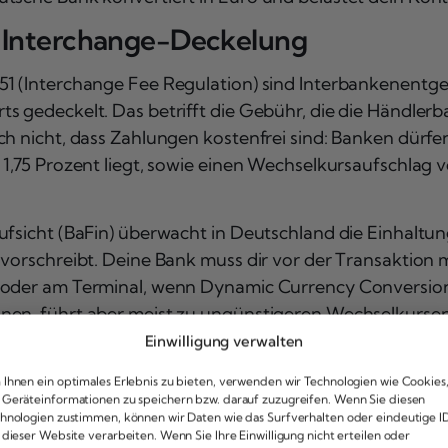
 Interchange-Deckelung
51 (Interchange Fee Regulation) sind Interbankenentge
s gedeckelt. Das betrifft die Gebühr, die die Händler
ch nicht, dass Zahlungen kostenfrei sind: Banken dürfe
1,75 Prozent liegt, sowie einen Wechselkursaufschlag v
ufsicht (BaFin) überwacht in Deutschland die Einhaltu
 vorschreibt. Deine Bank muss dir vor der Transaktion 
s oder am Terminal, wenn Dynamic Currency Conversion
hnen, führt aber meist zu ungünstigeren Wechselkurse
Einwilligung verwalten
tro vs. V-Pay
Ihnen ein optimales Erlebnis zu bieten, verwenden wir Technologien wie Cookies
cheiden sich in der geografischen Reichweite: Maestro 
Geräteinformationen zu speichern bzw. darauf zuzugreifen. Wenn Sie diesen
hnologien zustimmen, können wir Daten wie das Surfverhalten oder eindeutige I
aaten ab – inklusive Dänemark. Beide Systeme nutze
 dieser Website verarbeiten. Wenn Sie Ihre Einwilligung nicht erteilen oder