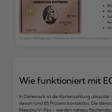
50
Mo
Te
Re
Um
*Es gelten Bedingungen. Detaillierte Informationen zu Leistunge
Wie funktioniert mit E
In Dänemark ist die Kartenzahlung ubiquitär
davon rund 85 Prozent kontaktlos. Die dänis
Maestro/V-Pay – werden nahezu flächendecke