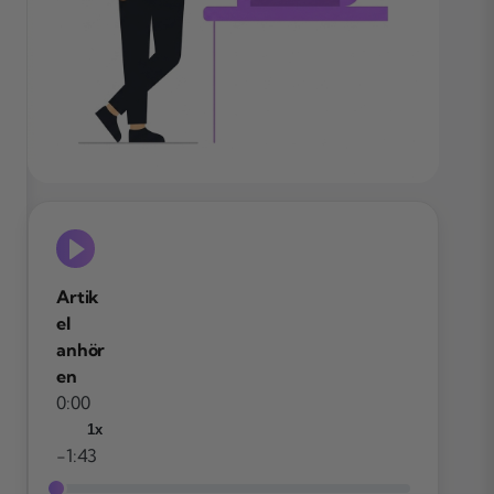
Artik
el
anhör
en
0:00
1x
-1:43