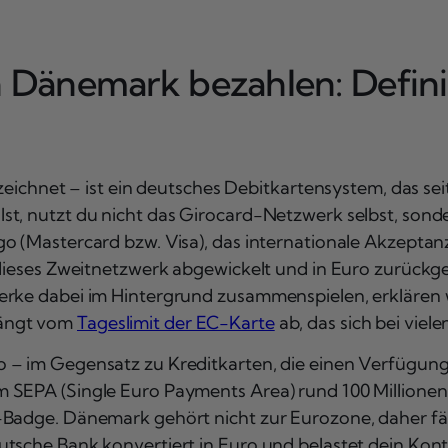
n Dänemark bezahlen: Defin
ezeichnet – ist ein deutsches Debitkartensystem, das sei
st, nutzt du nicht das Girocard-Netzwerk selbst, son
o (Mastercard bzw. Visa), das internationale Akzeptan
r dieses Zweitnetzwerk abgewickelt und in Euro zurück
rke dabei im Hintergrund zusammenspielen, erklären wi
hängt vom
Tageslimit der EC-Karte
ab, das sich bei viel
o – im Gegensatz zu Kreditkarten, die einen Verfügun
m SEPA (Single Euro Payments Area) rund 100 Millione
-Badge. Dänemark gehört nicht zur Eurozone, daher fäl
utsche Bank konvertiert in Euro und belastet dein K