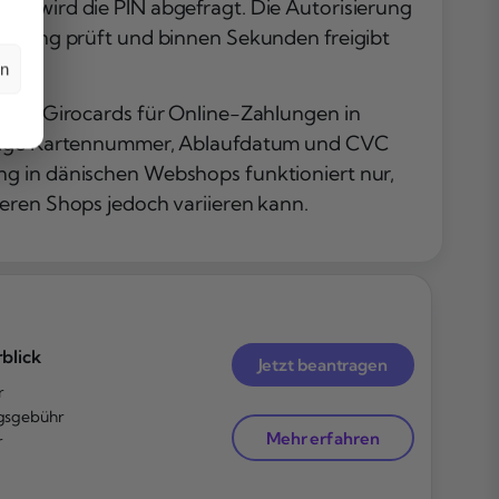
us wird die PIN abgefragt. Die Autorisierung
Deckung prüft und binnen Sekunden freigibt
en
utzen Girocards für Online-Zahlungen in
tellige Kartennummer, Ablaufdatum und CVC
ng in dänischen Webshops funktioniert nur,
neren Shops jedoch variieren kann.
blick
Jetzt beantragen
r
gsgebühr
Mehr erfahren
r