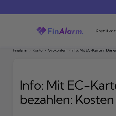
Zum
Inhalt
springen
Kreditkar
Finalarm
›
Konto
›
Girokonten
›
Info: Mit EC-Karte in Dän
Info: Mit EC-Kar
bezahlen: Kosten