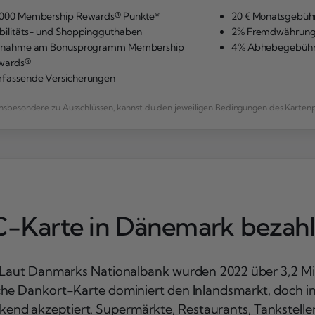
.000 Membership Rewards® Punkte*
20 € Monatsgebüh
bilitäts- und Shoppingguthaben
2% Fremdwährung
ilnahme am Bonusprogramm Membership
4% Abhebegebüh
wards®
fassende Versicherungen
n, insbesondere zu Ausschlüssen, kannst du den jeweiligen Bedingungen des Kart
C-Karte in Dänemark bezahl
: Laut Danmarks Nationalbank wurden 2022 über 3,2 Mil
che Dankort-Karte dominiert den Inlandsmarkt, doch in
nd akzeptiert. Supermärkte, Restaurants, Tankstellen