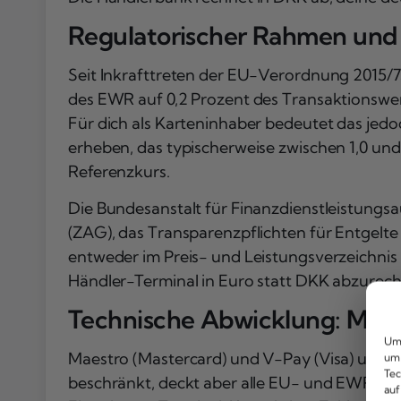
Regulatorischer Rahmen und
Seit Inkrafttreten der EU-Verordnung 2015/7
des EWR auf 0,2 Prozent des Transaktionswert
Für dich als Karteninhaber bedeutet das jedo
erheben, das typischerweise zwischen 1,0 und 
Referenzkurs.
Die Bundesanstalt für Finanzdienstleistungsa
(ZAG), das Transparenzpflichten für Entgelte
entweder im Preis- und Leistungsverzeichni
Händler-Terminal in Euro statt DKK abzurec
Technische Abwicklung: Maes
Um 
Maestro (Mastercard) und V-Pay (Visa) unters
um 
Tec
beschränkt, deckt aber alle EU- und EWR-St
auf