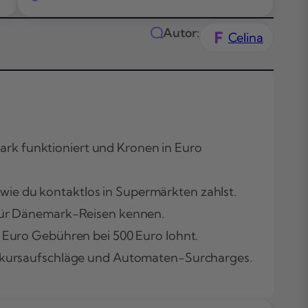
Autor:
Celina
ark funktioniert und Kronen in Euro
Das Wichtigste
ie du kontaktlos in Supermärkten zahlst.
Kürze
 für Dänemark-Reisen kennen.
Themen in
5 Euro Gebühren bei 500 Euro lohnt.
diesem Artikel
Was ist mit EC
selkursaufschläge und Automaten-Surcharges.
Karte in
Dänemark
bezahlen: