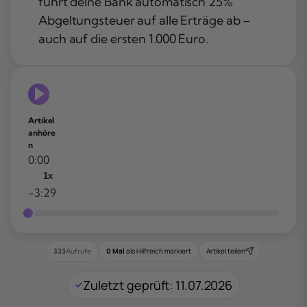
führt deine Bank automatisch 25%
Abgeltungsteuer auf alle Erträge ab –
auch auf die ersten 1.000 Euro.
Artikel
anhöre
n
0:00
1x
-3:29
0 Mal
als Hilfreich markiert
Artikel teilen
323
Aufrufe
Zuletzt geprüft: 11.07.2026