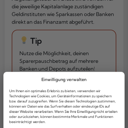
die jeweilige Kapitalanlage zuständigen
Geldinstituten wie Sparkassen oder Banken
direkt an das Finanzamt abgeführt.
Tip
Nutze die Möglichkeit, deinen
Sparerpauschbetrag auf mehrere
Banken und Depots aufzuteilen!
Wenn du bei verschiedenen Banken
Einwilligung verwalten
Kapitalerträge erwartest, stelle
entsprechende Teilbeträge als
Um Ihnen ein optimales Erlebnis zu bieten, verwenden wir
Technologien wie Cookies, um Geräteinformationen zu speichern
Freistellungsauftrag. So vermeidest
bzw. darauf zuzugreifen. Wenn Sie diesen Technologien zustimmen,
du, dass eine Bank zu viel Steuern
können wir Daten wie das Surfverhalten oder eindeutige IDs auf
dieser Website verarbeiten. Wenn Sie Ihre Einwilligung nicht erteilen
abführt, während bei der anderen der
oder zurückziehen, können bestimmte Merkmale und Funktionen
Freibetrag ungenutzt bleibt.
beeinträchtigt werden.