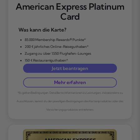
American Express Platinum
Card
Was kann die Karte?
85.000 Membership Rewards® Punkte*
200 € jährliches Online-Reiseguthaben*
Zugang zu über 1.550 Flughafen-Lounges
150 € Restaurantguthaben*
Jetzt beantragen
Mehr erfahren
*Es gelten Bedingungen. Detaillierte Informationen zu Leistungen, insbesondere zu
Ausschlüssen, kannst du den jeweiligen Bedingungen des Kartenproduktes oder des
Versicherungsproduktes entnehmen.