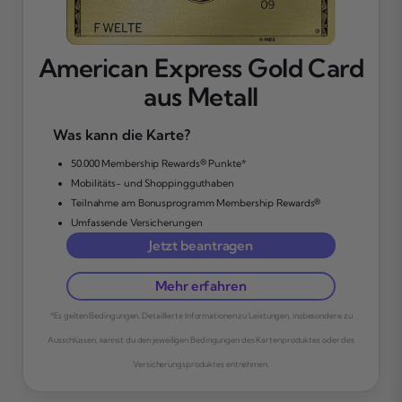
American Express Gold Card
aus Metall
Was kann die Karte?
50.000 Membership Rewards® Punkte*
Mobilitäts- und Shoppingguthaben
Teilnahme am Bonusprogramm Membership Rewards®
Umfassende Versicherungen
Jetzt beantragen
Mehr erfahren
*Es gelten Bedingungen. Detaillierte Informationen zu Leistungen, insbesondere zu
Ausschlüssen, kannst du den jeweiligen Bedingungen des Kartenproduktes oder des
Versicherungsproduktes entnehmen.