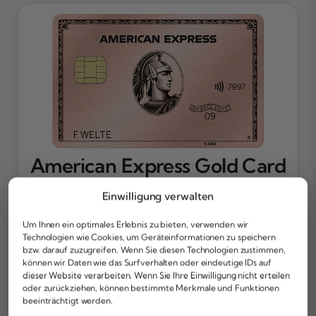
American Express Gold Card
Rosé aus Metall
Einwilligung verwalten
Was kann die Karte?
Um Ihnen ein optimales Erlebnis zu bieten, verwenden wir
Technologien wie Cookies, um Geräteinformationen zu speichern
50.000 Membership Rewards® Punkte*
bzw. darauf zuzugreifen. Wenn Sie diesen Technologien zustimmen,
Mobilitäts- und Shoppingguthaben
können wir Daten wie das Surfverhalten oder eindeutige IDs auf
Teilnahme am Bonusprogramm Membership Rewards®
dieser Website verarbeiten. Wenn Sie Ihre Einwilligung nicht erteilen
Umfassende Versicherungen
oder zurückziehen, können bestimmte Merkmale und Funktionen
beeinträchtigt werden.
Jetzt beantragen