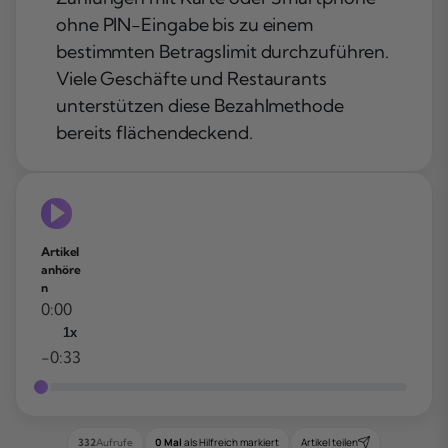
ohne PIN-Eingabe bis zu einem
bestimmten Betragslimit durchzuführen.
Viele Geschäfte und Restaurants
unterstützen diese Bezahlmethode
bereits flächendeckend.
Artikel
anhöre
n
0:00
1x
-0:33
0 Mal
als Hilfreich markiert
Artikel teilen
332
Aufrufe