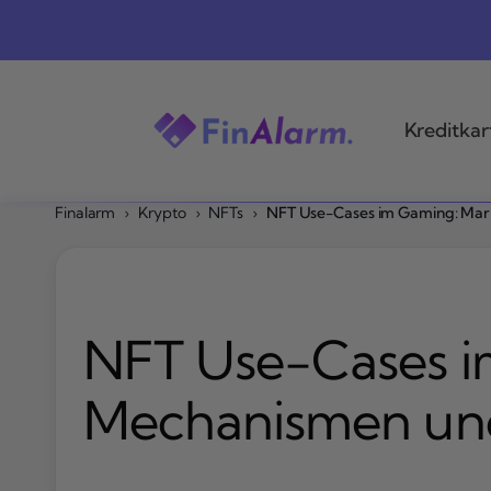
Zum
Inhalt
springen
Kreditkar
Finalarm
›
Krypto
›
NFTs
›
NFT Use-Cases im Gaming: Mar
NFT Use-Cases i
Mechanismen un