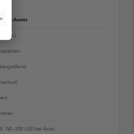
en
-Game-Assets
ckchain)
ktplätzen
übergreifend
verlust)
iert
halten
. B. 150–200 USD bei Axie)