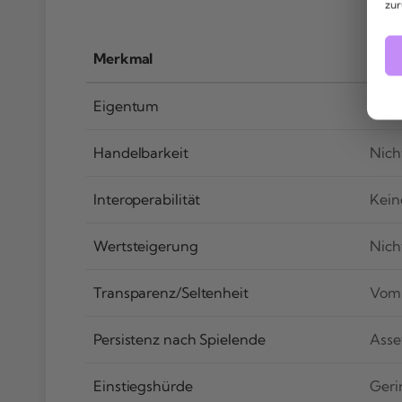
zur
Merkmal
Trad
Eigentum
Beim
Handelbarkeit
Nich
Interoperabilität
Kein
Wertsteigerung
Nich
Transparenz/Seltenheit
Vom 
Persistenz nach Spielende
Asse
Einstiegshürde
Geri