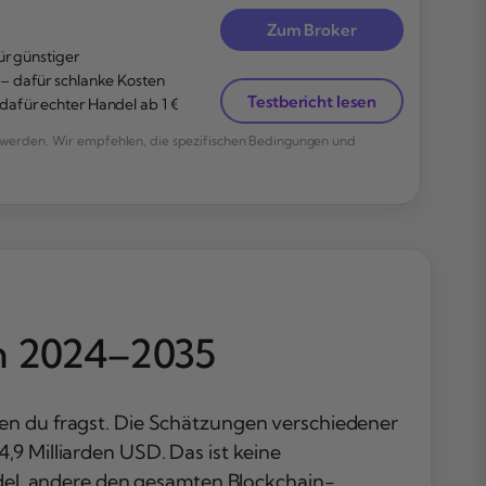
Zum Broker
ür günstiger
– dafür schlanke Kosten
Testbericht lesen
afür echter Handel ab 1 €
werden. Wir empfehlen, die spezifischen Bedingungen und
n 2024–2035
wen du fragst. Die Schätzungen verschiedener
,9 Milliarden USD. Das ist keine
el, andere den gesamten Blockchain-