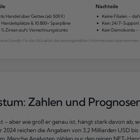
ile
Nachteile
tis Handel über Gettex (ab 500 €)
Keine Filialen – daf
 Handelsplätze & 10.800+ Sparpläne
Kein 24/7-Support 
5 % Zinsen aufs Verrechnungskonto
Kein Demokonto – d
ne Gewähr für die Aktualität der bereitgestellten Informationen übernommen 
tum: Zahlen und Prognose
 – aber wie groß er genau ist, hängt stark davon ab, 
 2024 reichen die Angaben von 3,2 Milliarden USD bis 4
m. Manche Analysten zählen nur den reinen NFT-Hand