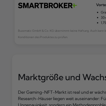
Vorte
Gra
30+
1,7
Buzzmatic GmbH & Co. KG übernimmt keine Haftung. Auch kann kei
Konditionen des Produktes zu prüfen.
Marktgröße und Wachs
Der Gaming-NFT-Markt ist real und er wächst
Research-Häuser liegen weit auseinander: Für
Ungenauigkeit, sondern ein Methodenproble