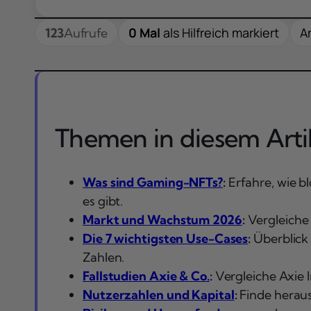
0 Mal
als Hilfreich markiert
Ar
123
Aufrufe
Themen in diesem Artik
Was sind Gaming-NFTs?
:
Erfahre, wie b
es gibt.
Markt und Wachstum 2026
:
Vergleiche
Die 7 wichtigsten Use-Cases
:
Überblick 
Zahlen.
Fallstudien Axie & Co.
:
Vergleiche Axie 
Nutzerzahlen und Kapital
:
Finde heraus