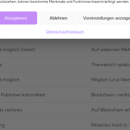
ückziehen, können bestimmte Merkmale und Funktionen beeinträchtigt werden.
Akzeptieren
Ablehnen
Voreinstellungen anzeig
itionelle In-Game-Käufe
NFT-basierte In
Datenschutz
Impressum
 Publisher/Entwickler
Beim Spieler (Blo
t möglich (meist)
Auf externen Mar
e
Theoretisch spiel
t möglich
Möglich (und Wert
Publisher kontrolliert
Blockchain-verifiz
ts verloren
Auf Blockchain er
ng
Mittel bis hoch (z