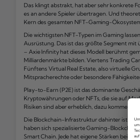
Das klingt abstrakt, hat aber sehr konkrete
es an andere Spieler übertragen. Und theoret
Kern des gesamten NFT-Gaming-Ökosystem
Die wichtigsten NFT-Typen im Gaming lassen 
Ausrüstung. Das ist das größte Segment mit ü
– Axie Infinity hat dieses Modell berühmt gem
Milliardenmärkte bilden. Viertens Trading Car
Fünftens Virtual Real Estate, also virtuelle
Mitspracherechte oder besondere Fähigkeiten
Play-to-Earn (P2E) ist das dominante Geschäf
Kryptowährungen oder NFTs, die sie auf Markt
Risiken sind aber erheblich, dazu kommen wir
Die Blockchain-Infrastruktur dahinter ist vi
Um 
um 
haben sich spezialisierte Gaming-Blockchains 
Tec
Smart Chain. Jede hat eigene Stärken bei Tr
auf