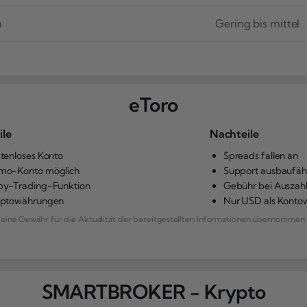
h
Gering bis mittel
eToro
ile
Nachteile
tenloses Konto
Spreads fallen an
mo-Konto möglich
Support ausbaufäh
y-Trading-Funktion
Gebühr bei Auszah
yptowährungen
Nur USD als Kont
ne Gewähr für die Aktualität der bereitgestellten Informationen übernommen 
SMARTBROKER - Krypto