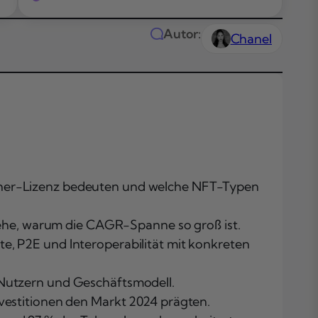
Autor:
Chanel
lisher-Lizenz bedeuten und welche NFT-Typen
Das Wichtigste
Kürze
ehe, warum die CAGR-Spanne so groß ist.
Themen in
te, P2E und Interoperabilität mit konkreten
diesem Artikel
Was sind NFTs
 Nutzern und Geschäftsmodell.
Gaming?
Grundlagen u
nvestitionen den Markt 2024 prägten.
Kernnutzen