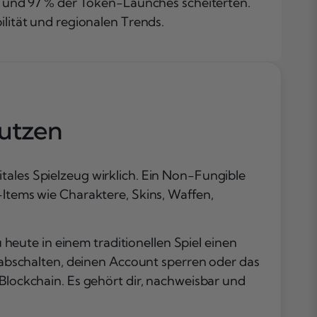
n und 97 % der Token-Launches scheiterten.
Marktgröße u
lität und regionalen Trends.
Wachstum:
Zahlen und
Prognosen 20
2035
Die wichtigste
NFT Use-Case
utzen
im Gaming im
Detail
Fallstudien: Ax
tales Spielzeug wirklich. Ein Non-Fungible
Infinity, Gods
-Items wie Charaktere, Skins, Waffen,
Unchained un
NFL Rivals
Nutzerzahlen,
eute in einem traditionellen Spiel einen
Investitionen 
l abschalten, deinen Account sperren oder das
Aktivität: Der
 Blockchain. Es gehört dir, nachweisbar und
Markt in Zahle
Fazit