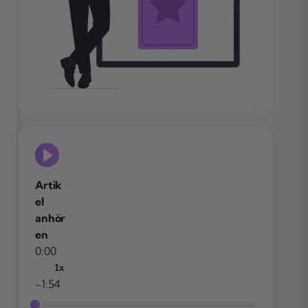
Artik
el
anhör
en
0:00
1x
-1:54