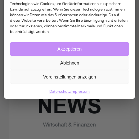
Aktuelle News auf Finalarm
Technologien wie Cookies, um Geräteinformationen zu speichern
bzw. darauf zuzugreifen. Wenn Sie diesen Technologien zustimmen,
können wir Daten wie das Surfverhalten oder eindeutige IDs auf
dieser Website verarbeiten. Wenn Sie Ihre Einwilligung nicht erteilen
Bleib bei den aktuellen Wirtschafts- und
oder zurückziehen, können bestimmte Merkmale und Funktionen
beeinträchtigt werden.
Finanznachrichten
Akzeptieren
Ablehnen
Voreinstellungen anzeigen
Datenschutz
Impressum