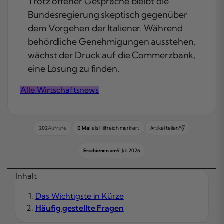
Trotz offener Gespräche bleibt die
Bundesregierung skeptisch gegenüber
dem Vorgehen der Italiener. Während
behördliche Genehmigungen ausstehen,
wächst der Druck auf die Commerzbank,
eine Lösung zu finden.
Alle Wirtschaftsnews
0 Mal
als Hilfreich markiert
Artikel teilen
202
Aufrufe
Erschienen am
9. Juli 2026
Inhalt
Das Wichtigste in Kürze
Häufig gestellte Fragen