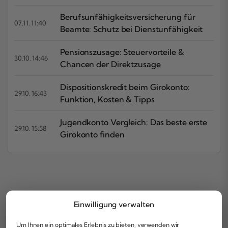
Berufsunfähigkeitsversicherung für
07.11. 11:40
Beamte: Schutz bei Dienstunfähigkeit
Pensionszusage: Steuervorteile &
30.10. 14:46
Chancen der Direktzusage
Dispositionskredit beim Girokonto:
29.10. 16:43
Funktion, Kosten & Tipps
Jugendkonto Vergleich: Das beste erste
29.10. 15:58
Girokonto finden
Einwilligung verwalten
Um Ihnen ein optimales Erlebnis zu bieten, verwenden wir