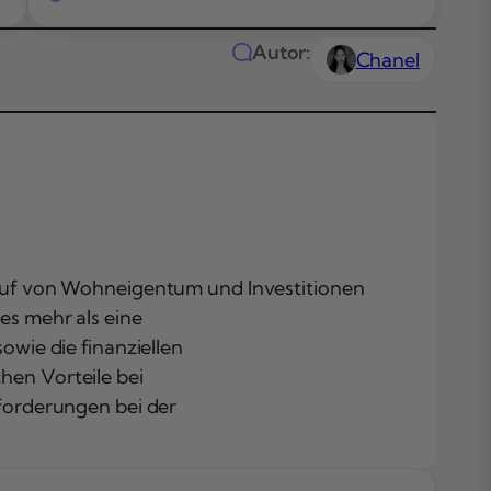
Autor:
Chanel
uf von Wohneigentum und Investitionen
Das Wichtigste
es mehr als eine
Kürze
wie die finanziellen
Fazit
hen Vorteile bei
Häufig gestellt
forderungen bei der
Fragen