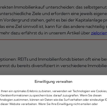
direkten Immobilienkauf unterscheiden: das selbstgenu
g unterschiedliche Ziele und erfordern eine jeweils ei
m Vordergrund stehen, geht es bei der Kapitalanlage 
 eine Ziel sinnvoll ist, kann für das andere nachteilig 
 mehr dazu erfährst du in unserem Artikel über
zielorie
tionen: REITs und Immobilienfonds bieten oft eine be
nst du bereits diversifiziert in verschiedene Immobilien
Einwilligung verwalten
Ihnen ein optimales Erlebnis zu bieten, verwenden wir Technologien wie Cookies
Geräteinformationen zu speichern bzw. darauf zuzugreifen. Wenn Sie diesen
hnologien zustimmen, können wir Daten wie das Surfverhalten oder eindeutige I
 dieser Website verarbeiten. Wenn Sie Ihre Einwilligung nicht erteilen oder