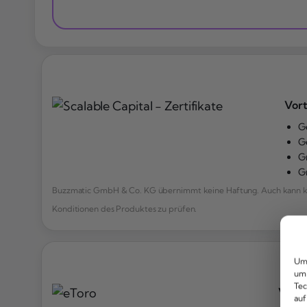
Vort
G
G
G
G
Buzzmatic GmbH & Co. KG übernimmt keine Haftung. Auch kann kei
Konditionen des Produktes zu prüfen.
Um 
um 
Tec
Vorte
auf