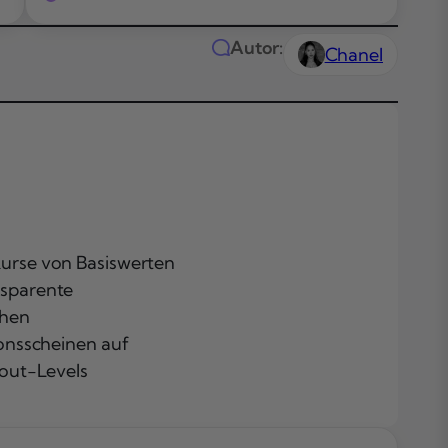
Autor:
Chanel
Kurse von Basiswerten
Das Wichtigste
nsparente
Kürze
ohen
Themen in
ionsscheinen auf
diesem Artikel
-out-Levels
Was sind
Optionsschein
Unterschied z
Optionen