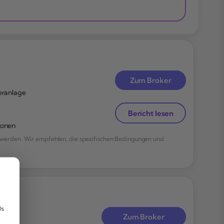
Zum Broker
eranlage
Bericht lesen
ionen
werden. Wir empfehlen, die spezifischen Bedingungen und
,
Ds
Zum Broker