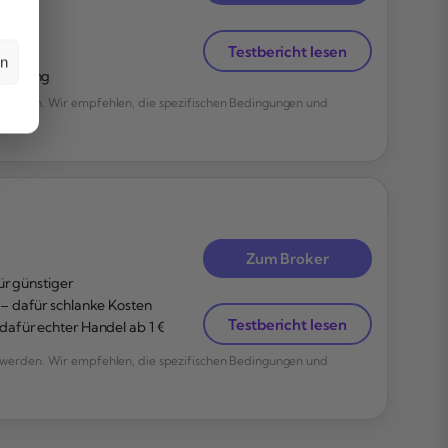
ig
Testbericht lesen
lung
en
owährung
werden. Wir empfehlen, die spezifischen Bedingungen und
Zum Broker
ür günstiger
– dafür schlanke Kosten
Testbericht lesen
afür echter Handel ab 1 €
werden. Wir empfehlen, die spezifischen Bedingungen und