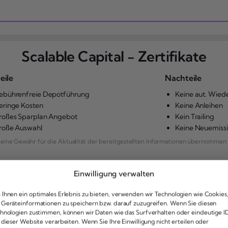
Scalable Capital - Zertifikate
eile
Nachteile
ebührenfreie Depotführung
Keine aut. Wied
eringe Kosten
Keine Anleihen
roßes Sparplan Angebot
Kein Trailing
roße Auswahl
Keine Neuemiss
ne Gewähr für die Aktualität der bereitgestellten Informationen übernommen 
Einwilligung verwalten
eToro
Ihnen ein optimales Erlebnis zu bieten, verwenden wir Technologien wie Cookies
Geräteinformationen zu speichern bzw. darauf zuzugreifen. Wenn Sie diesen
hnologien zustimmen, können wir Daten wie das Surfverhalten oder eindeutige I
ile
Nachteile
 dieser Website verarbeiten. Wenn Sie Ihre Einwilligung nicht erteilen oder