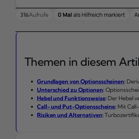
0 Mal
als Hilfreich markiert
Ar
316
Aufrufe
Themen in diesem Artik
Grundlagen von Optionsscheinen
:
Deriv
Unterschied zu Optionen
:
Optionsschei
Hebel und Funktionsweise
:
Der Hebel v
Call- und Put-Optionsscheine
:
Mit Call
Risiken und Alternativen
:
Turbozertifik