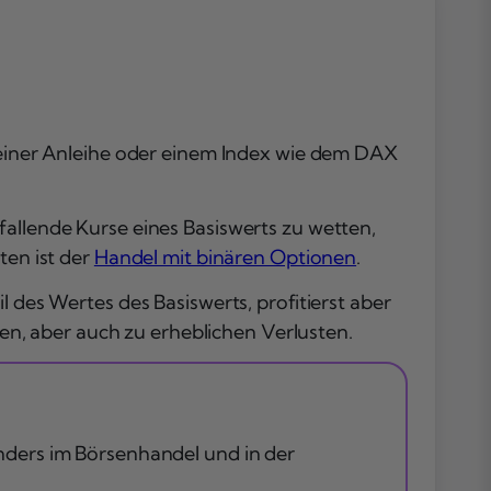
Wie funktionie
der Hebel?
Call- und Put-
Optionsschein
Fazit
, einer Anleihe oder einem Index wie dem DAX
Häufig gestellt
Fragen
fallende Kurse eines Basiswerts zu wetten,
ten ist der
Handel mit binären Optionen
.
 des Wertes des Basiswerts, profitierst aber
n, aber auch zu erheblichen Verlusten.
nders im Börsenhandel und in der