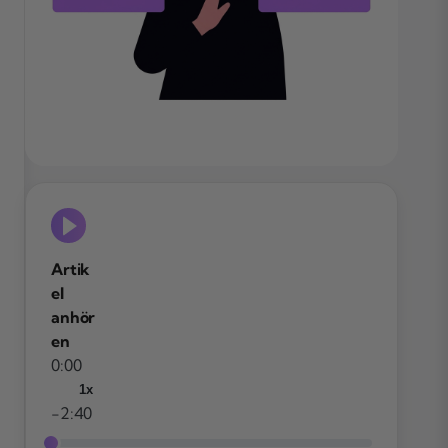
Artik
el
anhör
en
0:00
1x
-2:40