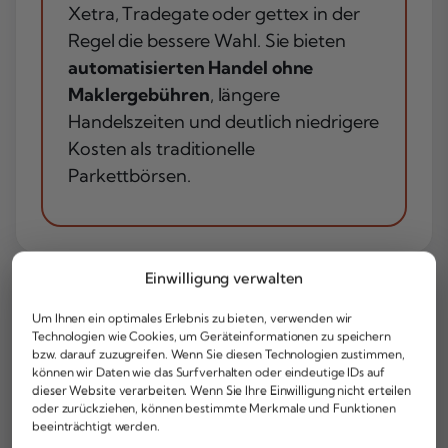
Xetra, Tradegate oder gettex in der
Regel die bessere Wahl. Sie bieten
automatisierten Handel ohne
Maklergebühren
, längere
Handelszeiten und deutlich niedrigere
Kosten als traditionelle
Parkettbörsen.
Einwilligung verwalten
Um Ihnen ein optimales Erlebnis zu bieten, verwenden wir
Börsen haben
Technologien wie Cookies, um Geräteinformationen zu speichern
bzw. darauf zuzugreifen. Wenn Sie diesen Technologien zustimmen,
können wir Daten wie das Surfverhalten oder eindeutige IDs auf
unterschiedliche
dieser Website verarbeiten. Wenn Sie Ihre Einwilligung nicht erteilen
oder zurückziehen, können bestimmte Merkmale und Funktionen
Öffnungszeiten
beeinträchtigt werden.