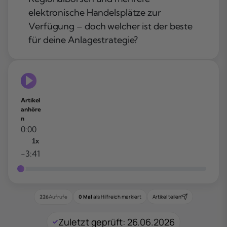
elektronische Handelsplätze zur
Verfügung – doch welcher ist der beste
für deine Anlagestrategie?
Artikel
anhöre
n
0:00
1x
-3:41
0 Mal
als Hilfreich markiert
Artikel teilen
226
Aufrufe
Zuletzt geprüft: 26.06.2026