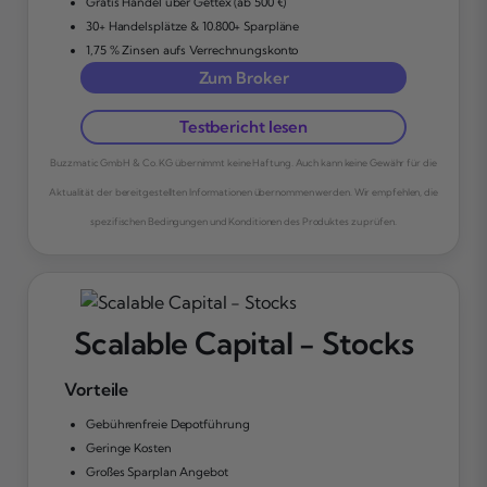
Gratis Handel über Gettex (ab 500 €)
30+ Handelsplätze & 10.800+ Sparpläne
1,75 % Zinsen aufs Verrechnungskonto
Zum Broker
Testbericht lesen
Buzzmatic GmbH & Co. KG übernimmt keine Haftung. Auch kann keine Gewähr für die
Aktualität der bereitgestellten Informationen übernommen werden. Wir empfehlen, die
spezifischen Bedingungen und Konditionen des Produktes zu prüfen.
Scalable Capital - Stocks
Vorteile
Gebührenfreie Depotführung
Geringe Kosten
Großes Sparplan Angebot