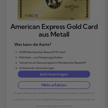
American Express Gold Card
aus Metall
Was kann die Karte?
50.000 Membership Rewards® Punkte*
Mobilitäts- und Shoppingguthaben
Teilnahme am Bonusprogramm Membership Rewards®
Umfassende Versicherungen
Jetzt beantragen
Mehr erfahren
*Es gelten Bedingungen. Detaillierte Informationen zu Leistungen, insbesondere zu
Ausschlüssen, kannst du den jeweiligen Bedingungen des Kartenproduktes oder des
Versicherungsproduktes entnehmen.