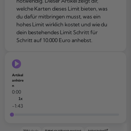
notwendig. Dieser Artikel zeigt dir,
welche Karten dieses Limit bieten, was
du dafür mitbringen musst, was ein
hohes Limit wirklich kostet und wie du
dein bestehendes Limit Schritt für
Schritt auf 10.000 Euro anhebst.
Artikel
anhöre
n
0:00
1x
-1:43
0 Mal
als Hilfreich markiert
Artikel teilen
759
Aufrufe