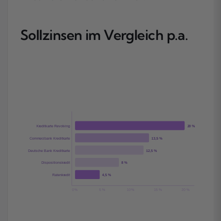
Sollzinsen im Vergleich p.a.
Kreditkarte Revolving
20 %
Commerzbank Kreditkarte
13,5 %
Deutsche Bank Kreditkarte
12,5 %
Dispositionskredit
8 %
Ratenkredit
4,5 %
0 %
5 %
10 %
15 %
20 %