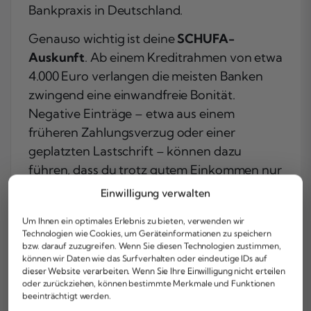
Bankpraxis in Deutschland.
Genauso wichtig ist deine
SCHUFA-
Auskunft
. Ab einem Kreditrahmen von etwa
4.000 Euro verlangen die meisten Banken
zwingend eine einwandfreie Bonität.
Negative Einträge – etwa aus einem
früheren Zahlungsverzug oder einer
geplatzten Lastschrift – können dazu
führen, dass du trotz gutem Einkommen nur
ein deutlich niedrigeres Limit bekommst
Einwilligung verwalten
oder der Antrag ganz abgelehnt wird.
Um Ihnen ein optimales Erlebnis zu bieten, verwenden wir
Spezialisierte Anbieter ermöglichen in
Technologien wie Cookies, um Geräteinformationen zu speichern
solchen Fällen dennoch eine
Kreditkarte mit
bzw. darauf zuzugreifen. Wenn Sie diesen Technologien zustimmen,
können wir Daten wie das Surfverhalten oder eindeutige IDs auf
5.000 Euro
, indem sie auf eine klassische
dieser Website verarbeiten. Wenn Sie Ihre Einwilligung nicht erteilen
SCHUFA-Prüfung verzichten.
oder zurückziehen, können bestimmte Merkmale und Funktionen
beeinträchtigt werden.
Weitere Faktoren, die Banken