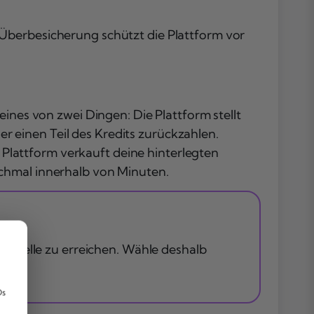
Überbesicherung schützt die Plattform vor
ines von zwei Dingen: Die Plattform stellt
 einen Teil des Kredits zurückzahlen.
e Plattform verkauft deine hinterlegten
nchmal innerhalb von Minuten.
schwelle zu erreichen. Wähle deshalb
,
Ds