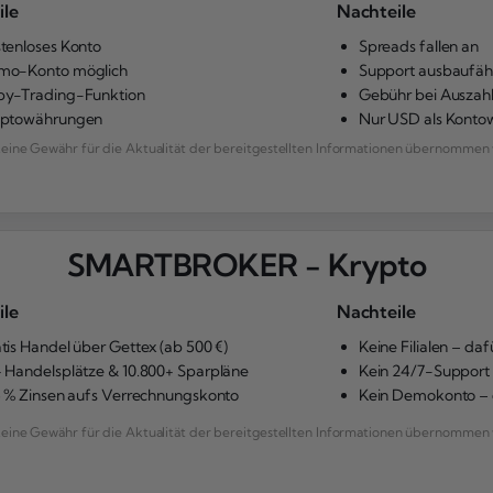
ile
Nachteile
tenloses Konto
Spreads fallen an
mo-Konto möglich
Support ausbaufäh
y-Trading-Funktion
Gebühr bei Auszah
yptowährungen
Nur USD als Kont
ne Gewähr für die Aktualität der bereitgestellten Informationen übernommen 
SMARTBROKER - Krypto
ile
Nachteile
tis Handel über Gettex (ab 500 €)
Keine Filialen – daf
 Handelsplätze & 10.800+ Sparpläne
Kein 24/7-Support 
5 % Zinsen aufs Verrechnungskonto
Kein Demokonto – d
ne Gewähr für die Aktualität der bereitgestellten Informationen übernommen 