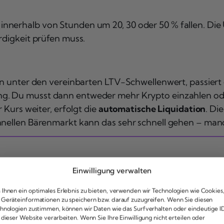
nnerhalb von Stunden um 20, 30 oder 50 % fallen. Die 
rdigkeit prüfen muss.
en unter den vereinbarten LTV-Schwellenwert, passiert e
. Du musst dann entweder mehr Krypto einzahlen oder
 Kurs weiter, erfolgt die
automatische Liquidation
. Di
chnellen Bärenmarkt kann das sehr schnell gehen – ma
Einwilligung verwalten
kgang von 50 % deiner Sicherheit, um die Liquidations
70 %.
Ihnen ein optimales Erlebnis zu bieten, verwenden wir Technologien wie Cookies
Geräteinformationen zu speichern bzw. darauf zuzugreifen. Wenn Sie diesen
hnologien zustimmen, können wir Daten wie das Surfverhalten oder eindeutige I
 dieser Website verarbeiten. Wenn Sie Ihre Einwilligung nicht erteilen oder