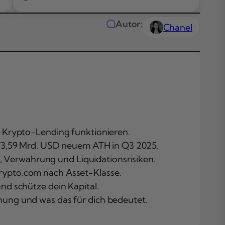
Autor:
Chanel
m Krypto-Lending funktionieren.
Das Wichtigste
 73,59 Mrd. USD neuem ATH in Q3 2025.
Kürze
C, Verwahrung und Liquidationsrisiken.
Themen in
rypto.com nach Asset-Klasse.
diesem Artikel
nd schütze dein Kapital.
Was ist Krypto
ung und was das für dich bedeutet.
Lending?
Grundlagen u
Funktionsweis