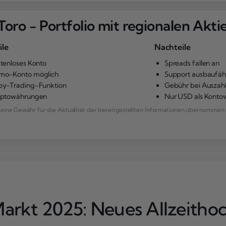
Toro - Portfolio mit regionalen Akti
ile
Nachteile
tenloses Konto
Spreads fallen an
mo-Konto möglich
Support ausbaufäh
y-Trading-Funktion
Gebühr bei Auszah
yptowährungen
Nur USD als Kont
ne Gewähr für die Aktualität der bereitgestellten Informationen übernommen 
rkt 2025: Neues Allzeitho