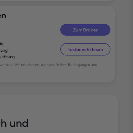
en
Zum Broker
ig
Testbericht lesen
lung
owährung
werden. Wir empfehlen, die spezifischen Bedingungen und
ch und