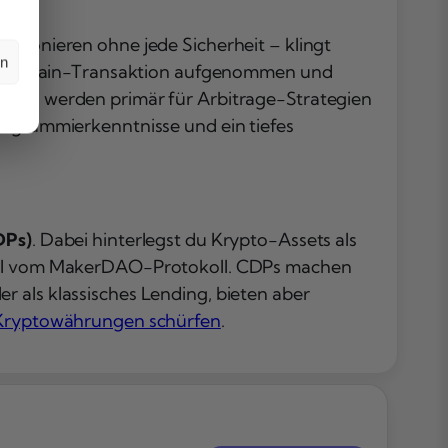
ktionieren ohne jede Sicherheit – klingt
en
n Blockchain-Transaktion aufgenommen und
Loans werden primär für Arbitrage-Strategien
Programmierkenntnisse und ein tiefes
DPs)
. Dabei hinterlegst du Krypto-Assets als
t DAI vom MakerDAO-Protokoll. CDPs machen
 als klassisches Lending, bieten aber
Kryptowährungen schürfen
.