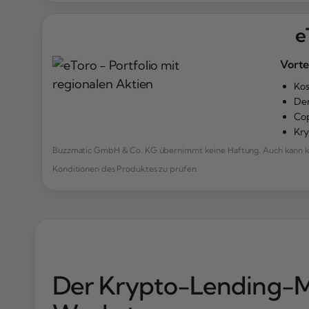
e
Vorte
Kos
De
Cop
Kr
Buzzmatic GmbH & Co. KG übernimmt keine Haftung. Auch kann kei
Konditionen des Produktes zu prüfen.
Der Krypto-Lending-Ma