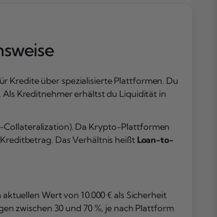
Der Krypto-
Lending-Mark
2025: Neues
nsweise
Allzeithoch un
Wachstumspr
CeFi vs. DeFi
Lending: Der
 Kredite über spezialisierte Plattformen. Du
große Vergleic
Als Kreditnehmer erhältst du Liquidität in
Plattformvergl
2026: Zinsen, 
Collateralization). Da Krypto-Plattformen
und Kondition
Risiken beim
 Kreditbetrag. Das Verhältnis heißt
Loan-to-
Krypto-Lendin
Was Anleger
wissen müssen
Fazit
 aktuellen Wert von 10.000 € als Sicherheit
Häufig gestellt
iegen zwischen 30 und 70 %, je nach Plattform
Fragen