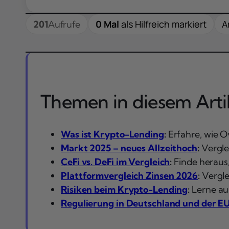
0 Mal
als Hilfreich markiert
A
201
Aufrufe
Themen in diesem Artik
Was ist Krypto-Lending
:
Erfahre, wie O
Markt 2025 – neues Allzeithoch
:
Vergle
CeFi vs. DeFi im Vergleich
:
Finde heraus,
Plattformvergleich Zinsen 2026
:
Vergle
Risiken beim Krypto-Lending
:
Lerne aus
Regulierung in Deutschland und der E