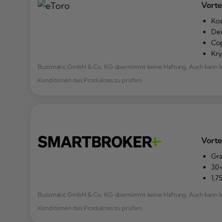
Vorte
Kos
De
Cop
Kr
Buzzmatic GmbH & Co. KG übernimmt keine Haftung. Auch kann kei
Konditionen des Produktes zu prüfen.
Vorte
Gra
30+
1,7
Buzzmatic GmbH & Co. KG übernimmt keine Haftung. Auch kann kei
Konditionen des Produktes zu prüfen.