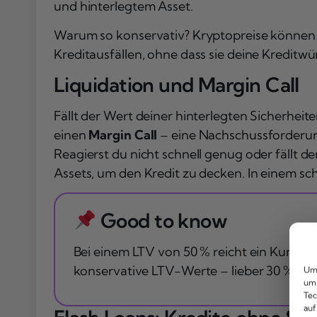
und hinterlegtem Asset.
Warum so konservativ? Kryptopreise können i
Kreditausfällen, ohne dass sie deine Kreditwü
Liquidation und Margin Call
Fällt der Wert deiner hinterlegten Sicherheit
einen
Margin Call
– eine Nachschussforderung
Reagierst du nicht schnell genug oder fällt der
Assets, um den Kredit zu decken. In einem s
Good to know
Bei einem LTV von 50 % reicht ein Kursrüc
konservative LTV-Werte – lieber 30 % als 
Um 
um 
Tec
auf