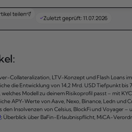
rtikel teilen
Zuletzt geprüft: 11.07.2026
el:
ver-Collateralization, LTV-Konzept und Flash Loans i
iche die Entwicklung von 14,2 Mrd. USD Tiefpunkt bis
 welches Modell zu deinem Risikoprofil passt – mit KY
iche APY-Werte von Aave, Nexo, Binance, Ledn und C
 den Insolvenzen von Celsius, BlockFi und Voyager – u
U
:
Überblick über BaFin-Erlaubnispflicht, MiCA-Verordn