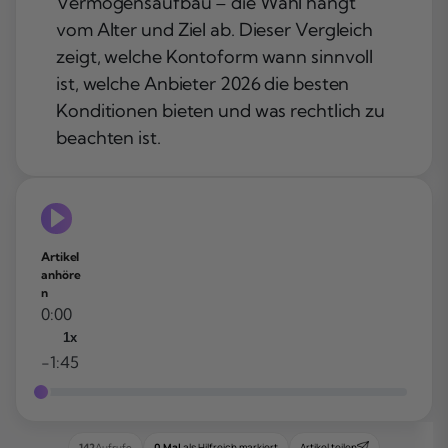
Vermögensaufbau – die Wahl hängt
vom Alter und Ziel ab. Dieser Vergleich
zeigt, welche Kontoform wann sinnvoll
ist, welche Anbieter 2026 die besten
Konditionen bieten und was rechtlich zu
beachten ist.
Artikel
anhöre
n
0:00
1x
-1:45
0 Mal
als Hilfreich markiert
Artikel teilen
142
Aufrufe