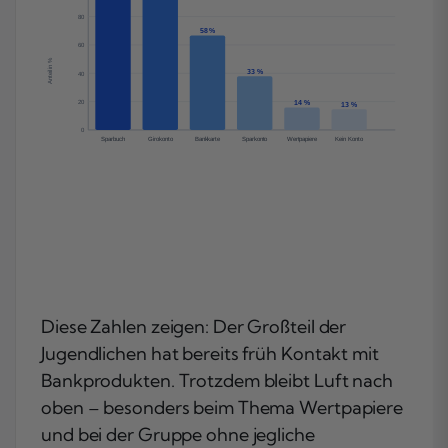
80
58 %
60
Anteil in %
33 %
40
20
14 %
13 %
0
Sparbuch
Girokonto
Bankkarte
Sparkonto
Wertpapiere
Kein Konto
Diese Zahlen zeigen: Der Großteil der
Jugendlichen hat bereits früh Kontakt mit
Bankprodukten. Trotzdem bleibt Luft nach
oben – besonders beim Thema Wertpapiere
und bei der Gruppe ohne jegliche