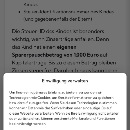
Kindes
Steuer-Identifikationsnummer des Kindes
(und gegebenenfalls der Eltern)
Die Steuer-ID des Kindes ist besonders
wichtig, wenn Zinserträge anfallen. Denn
das Kind hat einen
eigenen
Sparerpauschbetrag von 1.000 Euro
auf
Kapitalerträge. Bis zu diesem Betrag bleiben
Zinsen steuerfrei. Darüber hinaus kann beim
zuständigen Finanzamt eine
Einwilligung verwalten
Nichtveranlagungsbescheinigung (NV-
Um Ihnen ein optimales Erlebnis zu bieten, verwenden wir
Bescheinigung) beantragt werden. Mit
Technologien wie Cookies, um Geräteinformationen zu speichern
dieser Bescheinigung werden Zinsen
bzw. darauf zuzugreifen. Wenn Sie diesen Technologien zustimmen,
können wir Daten wie das Surfverhalten oder eindeutige IDs auf
automatisch ohne Abzug von
dieser Website verarbeiten. Wenn Sie Ihre Einwilligung nicht erteilen
Kapitalertragsteuer gutgeschrieben – selbst
oder zurückziehen, können bestimmte Merkmale und Funktionen
beeinträchtigt werden.
wenn der Freibetrag überschritten wird,