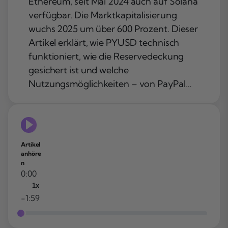
Ethereum, seit Mai 2024 auch auf Solana
verfügbar. Die Marktkapitalisierung
wuchs 2025 um über 600 Prozent. Dieser
Artikel erklärt, wie PYUSD technisch
funktioniert, wie die Reservedeckung
gesichert ist und welche
Nutzungsmöglichkeiten – von PayPal…
Artikel
anhöre
n
0:00
1x
-1:59