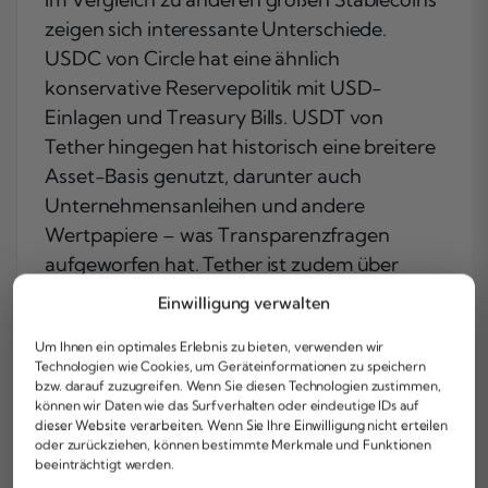
zeigen sich interessante Unterschiede.
USDC von Circle hat eine ähnlich
konservative Reservepolitik mit USD-
Einlagen und Treasury Bills. USDT von
Tether hingegen hat historisch eine breitere
Asset-Basis genutzt, darunter auch
Unternehmensanleihen und andere
Wertpapiere – was Transparenzfragen
aufgeworfen hat. Tether ist zudem über
Tether Ltd. offshore strukturiert, während
Einwilligung verwalten
Paxos als US-reguliertes
Um Ihnen ein optimales Erlebnis zu bieten, verwenden wir
Treuhandunternehmen direkt der
Technologien wie Cookies, um Geräteinformationen zu speichern
amerikanischen Finanzaufsicht untersteht.
bzw. darauf zuzugreifen. Wenn Sie diesen Technologien zustimmen,
können wir Daten wie das Surfverhalten oder eindeutige IDs auf
Der Terra/UST-Kollaps 2022 ist hier das
dieser Website verarbeiten. Wenn Sie Ihre Einwilligung nicht erteilen
oder zurückziehen, können bestimmte Merkmale und Funktionen
Lehrbeispiel schlechthin. UST versuchte,
beeinträchtigt werden.
seinen Dollar-Peg durch einen