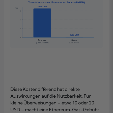
Transaktionskosten: Ethereum vs. Solana (PYUSD)
~6,50 USD
USD
6
4
2
<0,01 USD
0
Ethereum
Solana
(Gas-Gebühren)
(SPL-Token)
Diese Kostendifferenz hat direkte
Auswirkungen auf die Nutzbarkeit. Für
kleine Überweisungen – etwa 10 oder 20
USD – macht eine Ethereum-Gas-Gebühr