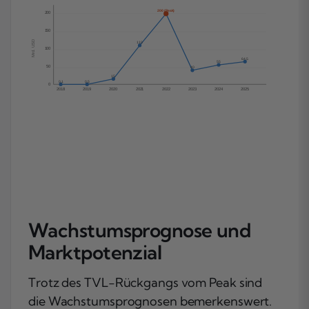
200 (Peak)
200
150
Mrd. USD
110
100
64,5
55
50
40
15
0,1
0,5
0
2018
2019
2020
2021
2022
2023
2024
2025
Wachstumsprognose und
Marktpotenzial
Trotz des TVL-Rückgangs vom Peak sind
die Wachstumsprognosen bemerkenswert.