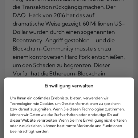
die Transaktion rückgängig machen. Der
DAO-Hack von 2016 hat das auf
dramatische Weise gezeigt: 60 Millionen US-
Dollar wurden durch einen sogenannten
Reentrancy-Angriff gestohlen – und die
Blockchain-Community musste sich zu
einem kontroversen Hard Fork entschließen,
um den Schaden zu begrenzen. Dieser
Vorfall hat die Ethereum-Blockchain
dauerhaft verändert und das heutige
Einwilligung verwalten
Ethereum Classic als Abspaltung
hinterlassen.
Um Ihnen ein optimales Erlebnis zu bieten, verwenden wir
Technologien wie Cookies, um Geräteinformationen zu speichern
bzw. darauf zuzugreifen. Wenn Sie diesen Technologien zustimmen,
Die Unveränderlichkeit von Smart Contracts
können wir Daten wie das Surfverhalten oder eindeutige IDs auf
ist also Fluch und Segen zugleich. Sie
dieser Website verarbeiten. Wenn Sie Ihre Einwilligung nicht erteilen
oder zurückziehen, können bestimmte Merkmale und Funktionen
garantiert, dass niemand die Regeln
beeinträchtigt werden.
nachträglich zu seinen Gunsten ändern