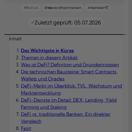
0 Mal
als Hilfreich markiert
Artikel teilen
117
Aufrufe
Zuletzt geprüft: 05.07.2026
Inhalt
Das Wichtigste in Kürze
Themen in diesem Artikel:
Was ist DeFi? Definition und Grundprinzipien
Die technischen Bausteine: Smart Contracts,
Wallets und Oracles
DeFi-Markt im Überblick: TVL, Wachstum und
Marktentwicklung
DeFi-Dienste im Detail: DEX, Lending, Yield
Farming und Staking
DeFi vs. traditionelle Banken: Ein direkter
Vergleich
Fazit