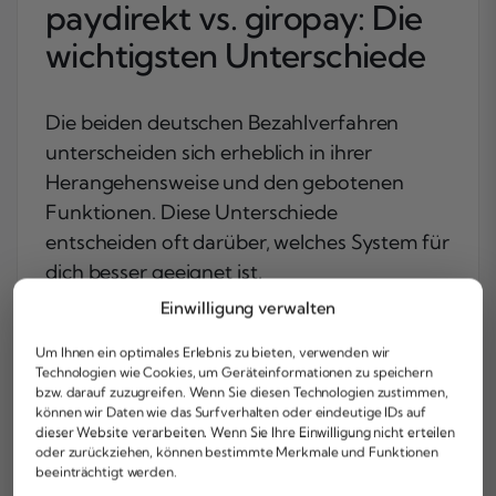
paydirekt vs. giropay: Die
wichtigsten Unterschiede
Die beiden deutschen Bezahlverfahren
unterscheiden sich erheblich in ihrer
Herangehensweise und den gebotenen
Funktionen. Diese Unterschiede
entscheiden oft darüber, welches System für
dich besser geeignet ist.
Einwilligung verwalten
Registrierung und Nutzerkonten
Um Ihnen ein optimales Erlebnis zu bieten, verwenden wir
Der fundamentale Unterschied liegt im
Technologien wie Cookies, um Geräteinformationen zu speichern
Registrierungsprozess
. paydirekt erfordert
bzw. darauf zuzugreifen. Wenn Sie diesen Technologien zustimmen,
können wir Daten wie das Surfverhalten oder eindeutige IDs auf
eine separate Registrierung über deine
dieser Website verarbeiten. Wenn Sie Ihre Einwilligung nicht erteilen
Bank, bei der du eigene Zugangsdaten
oder zurückziehen, können bestimmte Merkmale und Funktionen
beeinträchtigt werden.
erhältst und Konten sowie Limits verwalten