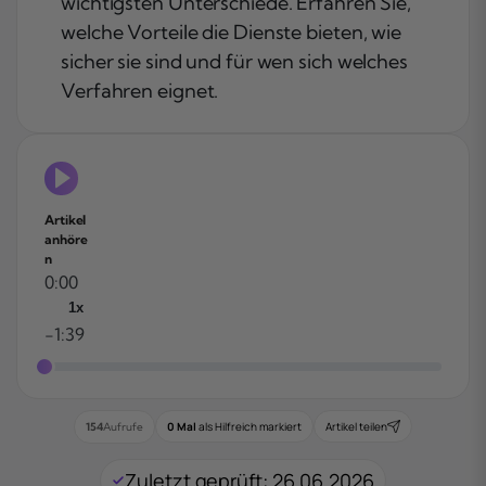
wichtigsten Unterschiede. Erfahren Sie,
welche Vorteile die Dienste bieten, wie
sicher sie sind und für wen sich welches
Verfahren eignet.
Artikel
anhöre
n
0:00
1x
-1:39
0 Mal
als Hilfreich markiert
Artikel teilen
154
Aufrufe
Zuletzt geprüft: 26.06.2026