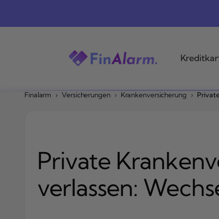
Zum
Inhalt
springen
Kreditkar
Finalarm
›
Versicherungen
›
Krankenversicherung
›
Privat
Private Krankenv
verlassen: Wechs