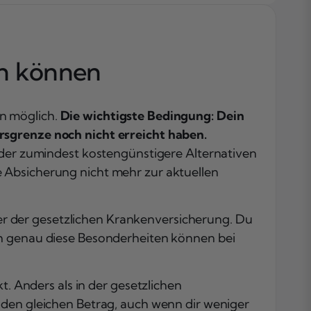
Wie kann ich d
private
Krankenversic
en können
verlassen?
Älter als die
Altersgrenze?
Dann wird es
n möglich.
Die wichtigste Bedingung: Dein
schwieriger, di
rsgrenze noch nicht erreicht haben.
PKV zu verlas
 oder zumindest kostengünstigere Alternativen
Wenn das
 Absicherung nicht mehr zur aktuellen
Verlassen der
PKV nicht (me
möglich ist
r der gesetzlichen Krankenversicherung. Du
Finanzielle
ch genau diese Besonderheiten können bei
Unterstützung
für Rentner:in
Fazit
. Anders als in der gesetzlichen
Häufig gestellt
 den gleichen Betrag, auch wenn dir weniger