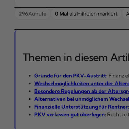
0 Mal
als Hilfreich markiert
A
296
Aufrufe
Themen in diesem Artik
Gründe für den PKV-Austritt
:
Finanzie
Wechselmöglichkeiten unter der Alter
Besondere Regelungen ab der Altersg
Alternativen bei unmöglichem Wechse
Finanzielle Unterstützung für Rentner
PKV verlassen gut überlegen
:
Rechtzei