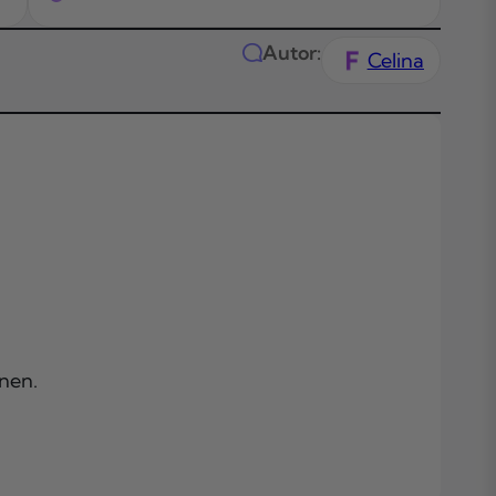
Autor:
Celina
Das Wichtigste
.
Kürze
Themen in
nen.
diesem Artikel
.
Welche Gründ
für ein Verlass
der PKV
sprechen kön