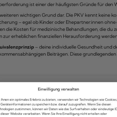
 Überforderung ist einer der häufigsten Gründe für de
 weiteren wichtigen Grund dar. Die PKV kennt keine ko
sicherung – egal ob Kinder oder Ehepartner:innen ohn
en die Kosten für medizinische Behandlungen, die du z
n zur erheblichen finanziellen Herausforderung werden
uivalenzprinzip
– deine individuelle Gesundheit und de
kommensabhängigen Beiträgen. Diese grundlegenden Un
Einwilligung verwalten
te Krankenversicherung verl
Ihnen ein optimales Erlebnis zu bieten, verwenden wir Technologien wie Cookies
Geräteinformationen zu speichern bzw. darauf zuzugreifen. Wenn Sie diesen
hnologien zustimmen, können wir Daten wie das Surfverhalten oder eindeutige I
 dieser Website verarbeiten. Wenn Sie Ihre Einwilligung nicht erteilen oder
 und Arbeitnehmer:in
, gestaltet sich das Verlassen de