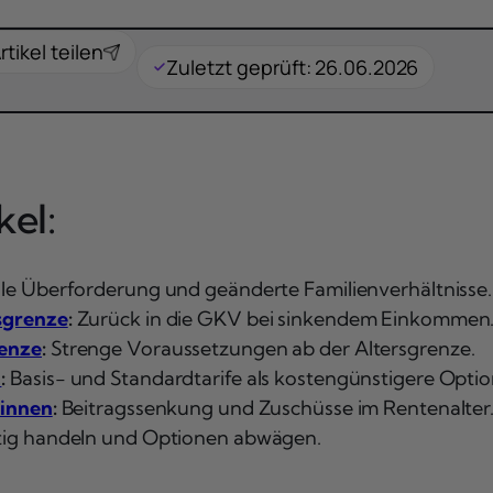
rtikel teilen
Zuletzt geprüft: 26.06.2026
el:
lle Überforderung und geänderte Familienverhältnisse.
sgrenze
:
Zurück in die GKV bei sinkendem Einkommen
renze
:
Strenge Voraussetzungen ab der Altersgrenze.
l
:
Basis- und Standardtarife als kostengünstigere Optio
:innen
:
Beitragssenkung und Zuschüsse im Rentenalter
tig handeln und Optionen abwägen.