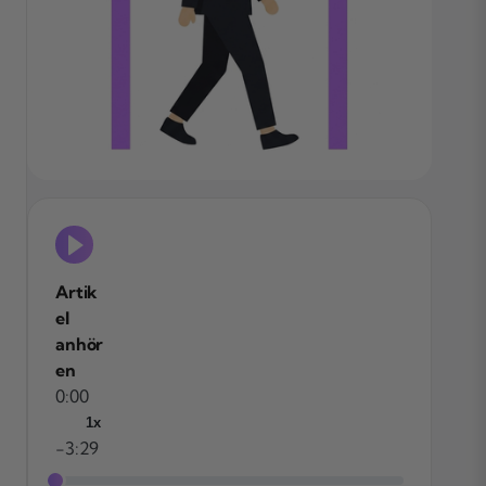
Artik
el
anhör
en
0:00
1x
-3:29