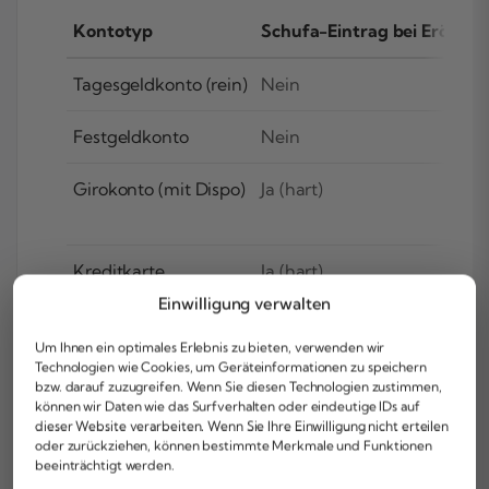
Kontotyp
Schufa-Eintrag bei Eröffnu
Tagesgeldkonto (rein)
Nein
Festgeldkonto
Nein
Girokonto (mit Dispo)
Ja (hart)
Kreditkarte
Ja (hart)
Einwilligung verwalten
Um Ihnen ein optimales Erlebnis zu bieten, verwenden wir
Technologien wie Cookies, um Geräteinformationen zu speichern
Ratenkredit
Ja (hart)
bzw. darauf zuzugreifen. Wenn Sie diesen Technologien zustimmen,
können wir Daten wie das Surfverhalten oder eindeutige IDs auf
dieser Website verarbeiten. Wenn Sie Ihre Einwilligung nicht erteilen
Basiskonto
Ja (Abfrage, ob bereits
oder zurückziehen, können bestimmte Merkmale und Funktionen
Basiskonto vorhanden)
beeinträchtigt werden.