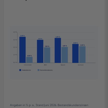
4,0 %
3,40 %
3,25 %
3,00 %
3,0 %
2,50 %
2,20 %
2,25 %
2,00 %
2,0 %
1,0 %
0,80 %
0,0 %
Consorsbank
BBVA
Bigbank
Openbank
Neukundenzins
Bestandskundenzins
Angaben in % p. a., Stand Juni 2026. Bestandskundenzinsen