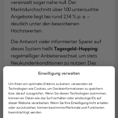
vereinzelt sogar nahe null. Der
Marktdurchschnitt über 100 untersuchte
Angebote liegt bei rund 2,14 % p. a. –
deutlich unter den beworbenen
Höchstwerten.
Die Antwort vieler informierter Sparer auf
dieses System heißt
Tagesgeld-Hopping
:
regelmäßiger Anbieterwechsel, um stets
Neukundenkonditionen zu nutzen. Das
funktioniert, erfordert aber Disziplin und
Einwilligung verwalten
Aufmerksamkeit. Wichtig dabei: Was als
„Neukunde“ gilt, ist nicht einheitlich
Um Ihnen ein optimales Erlebnis zu bieten, verwenden wir
Technologien wie Cookies, um Geräteinformationen zu speichern
definiert. Die meisten Banken verlangen,
bzw. darauf zuzugreifen. Wenn Sie diesen Technologien zustimmen,
dass du in den letzten 6 bis 12 Monaten kein
können wir Daten wie das Surfverhalten oder eindeutige IDs auf
dieser Website verarbeiten. Wenn Sie Ihre Einwilligung nicht erteilen
Konto bei ihnen geführt hast. Wer zu früh
oder zurückziehen, können bestimmte Merkmale und Funktionen
zurückwechselt, bekommt nur den
beeinträchtigt werden.