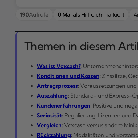
0 Mal
als Hilfreich markiert
A
190
Aufrufe
Themen in diesem Artik
Was ist Vexcash?
:
Unternehmenshintergr
Konditionen und Kosten
:
Zinssätze, Ge
Antragsprozess
:
Voraussetzungen und S
Auszahlung
:
Standard- und Express-Op
Kundenerfahrungen
:
Positive und nega
Seriosität
:
Regulierung, Lizenzen und D
Vergleich
:
Vexcash versus andere Minik
Rückzahlung
:
Modalitäten und vorzeiti