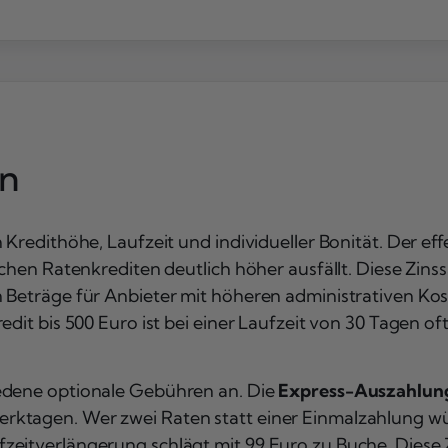
en
Kredithöhe, Laufzeit und individueller Bonität. Der effe
schen Ratenkrediten deutlich höher ausfällt. Diese Zinss
n Beträge für Anbieter mit höheren administrativen K
dit bis 500 Euro ist bei einer Laufzeit von 30 Tagen of
iedene optionale Gebühren an. Die
Express-Auszahlun
ktagen. Wer zwei Raten statt einer Einmalzahlung wün
eitverlängerung schlägt mit 99 Euro zu Buche. Diese Z