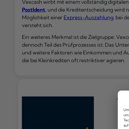
Vexcash wirbt mit einem vollständig digital
PostIdent
, und die Kreditentscheidung wird
Möglichkeit einer
Express-Auszahlung
, bei 
versteht sich.
Ein weiteres Merkmal ist die Zielgruppe: Vex
dennoch Teil des Prüfprozesses ist. Das Unt
und weitere Faktoren wie Einkommen und Aus
die bei Kleinkrediten oft restriktiver agieren.
Vorte
Kos
Um 
um 
Sch
Tec
Übe
auf
Sch