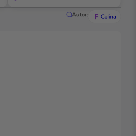
Autor:
Celina
Das Wichtigste
Kürze
Themen in
diesem Artikel
Was ist Vexca
Konditionen u
Kosten
Antragsprozes