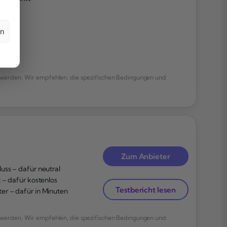
en
werden. Wir empfehlen, die spezifischen Bedingungen und
Zum Anbieter
uss – dafür neutral
t – dafür kostenlos
Testbericht lesen
er – dafür in Minuten
werden. Wir empfehlen, die spezifischen Bedingungen und