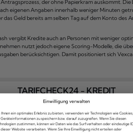
en Antragsprozess, der ohne Papierkram auskommt. Die 
 nach eigenen Angaben innerhalb weniger Minuten getro
der das Geld bereits am selben Tag auf dem Konto des 
cash vergibt Kredite auch an Personen mit weniger opt
ernehmen nutzt jedoch eigene Scoring-Modelle, die üb
gaben berücksichtigen. Damit positioniert sich Vexca
TARIFCHECK24 - KREDIT
Einwilligung verwalten
ile
Nachteile
tenloser Kreditvergleich
Vermittler, keine D
Ihnen ein optimales Erlebnis zu bieten, verwenden wir Technologien wie Cookies
Geräteinformationen zu speichern bzw. darauf zuzugreifen. Wenn Sie diesen
ufa-neutrale Anfrage
Endkonditionen er
hnologien zustimmen, können wir Daten wie das Surfverhalten oder eindeutige I
r 20 Partnerbanken
Große Auswahl an
 dieser Website verarbeiten. Wenn Sie Ihre Einwilligung nicht erteilen oder
nelle Online-Antragstellung
Nur für den deutsc