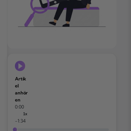
Artik
el
anhör
en
0:00
1x
-1:34