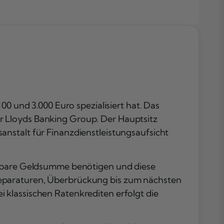
Auszahlung
Kundenerfahr
Seriosität
Vergleich
Fazit
Häufig gestellt
Fragen
00 und 3.000 Euro spezialisiert hat. Das
r Lloyds Banking Group. Der Hauptsitz
nstalt für Finanzdienstleistungsaufsicht
haubare Geldsumme benötigen und diese
Reparaturen, Überbrückung bis zum nächsten
 klassischen Ratenkrediten erfolgt die