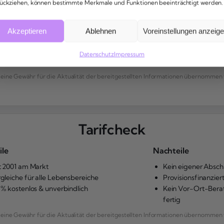
ückziehen, können bestimmte Merkmale und Funktionen beeinträchtigt werden.
Akzeptieren
Ablehnen
Voreinstellungen anzeig
Datenschutz
Impressum
ne Gewähr für die Aktualität der bereitgestellten Informationen übernommen 
Tarifcheck
ile
Nachteile
t 2001 am Markt
Kein eigener Abschl
gleiche für alle Lebensbereiche
Provisionsfinanzier
 % kostenlos & unverbindlich
Kein Vor-Ort-Berat
fertig
ne Gewähr für die Aktualität der bereitgestellten Informationen übernommen 