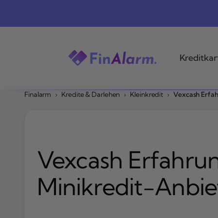
Zum
Inhalt
springen
Kreditkar
Finalarm
›
Kredite & Darlehen
›
Kleinkredit
›
Vexcash Erfah
Vexcash Erfahrun
Minikredit-Anbie