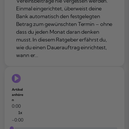
Vereinsbeiträge nie vergessen werden.
Einmal eingerichtet, überweist deine
Bank automatisch den festgelegten
Betrag zum gewünschten Termin – ohne
dass du jeden Monat daran denken
musst. In diesem Ratgeber erfährst du,
wie du einen Dauerauftrag einrichtest,
wann er…
Artikel
anhöre
n
0:00
1x
-0:00