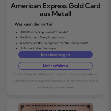
American Express Gold Card
aus Metall
Was kann die Karte?
50.000 Membership Rewards® Punkte*
Mobilitäts- und Shoppingguthaben
Teilnahme am Bonusprogramm Membership Rewards®
Umfassende Versicherungen
Jetzt beantragen
Mehr erfahren
*Es gelten Bedingungen. Detaillierte Informationen zu Leistungen, insbesondere zu
Ausschlüssen, kannst du den jeweiligen Bedingungen des Kartenproduktes oder des
Versicherungsproduktes entnehmen.