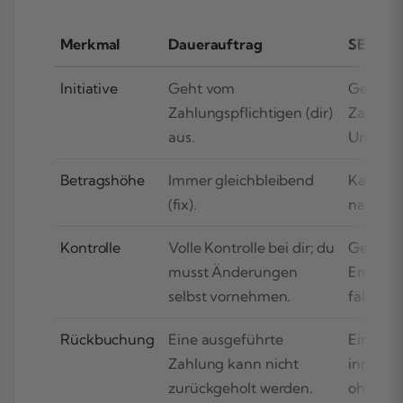
Merkmal
Dauerauftrag
SEPA-La
Initiative
Geht vom
Geht v
Zahlungspflichtigen (dir)
Zahlung
aus.
Unterne
Betragshöhe
Immer gleichbleibend
Kann var
(fix).
nach Ve
Kontrolle
Volle Kontrolle bei dir; du
Geringer
musst Änderungen
Empfäng
selbst vornehmen.
fälligen
Rückbuchung
Eine ausgeführte
Eine A
Zahlung kann nicht
innerha
zurückgeholt werden.
ohne A