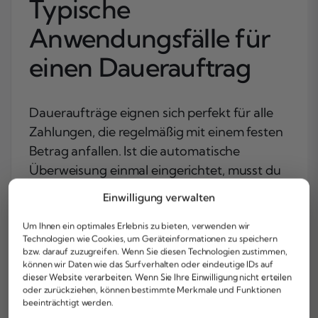
Typische
Anwendungsfälle für
einen Dauerauftrag
Daueraufträge eignen sich perfekt für alle
Zahlungen, die regelmäßig mit einem festen
Betrag anfallen. Ist die automatische
Überweisung einmal eingerichtet, musst du
deine Zahlungsaufträge nicht mehr ständig
Einwilligung verwalten
im Auge behalten. Das spart Zeit und
verhindert Mahngebühren durch
Um Ihnen ein optimales Erlebnis zu bieten, verwenden wir
Technologien wie Cookies, um Geräteinformationen zu speichern
vergessene Zahlungen.
bzw. darauf zuzugreifen. Wenn Sie diesen Technologien zustimmen,
können wir Daten wie das Surfverhalten oder eindeutige IDs auf
Typische Anwendungsfälle für einen
dieser Website verarbeiten. Wenn Sie Ihre Einwilligung nicht erteilen
oder zurückziehen, können bestimmte Merkmale und Funktionen
Dauerauftrag sind:
beeinträchtigt werden.