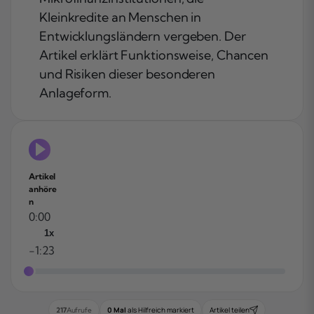
Kleinkredite an Menschen in
Entwicklungsländern vergeben. Der
Artikel erklärt Funktionsweise, Chancen
und Risiken dieser besonderen
Anlageform.
Artikel
anhöre
n
0:00
1x
-1:23
0 Mal
als Hilfreich markiert
Artikel teilen
217
Aufrufe