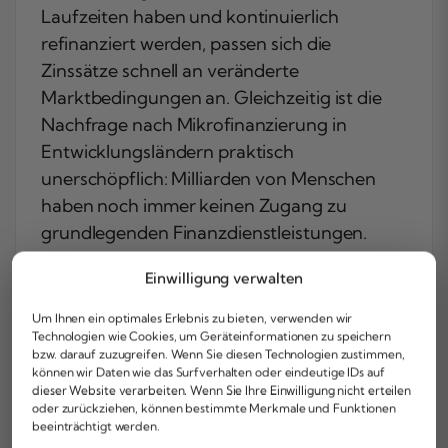
Laufzeiten haben und kontinuierlich
refinanziert werden, passen sich die
Zinssätze schnell an veränderte
Marktbedingungen an. Gleichzeitig ist die
Nachfrage nach Mikrofinanzierung in
Entwicklungsländern praktisch
unerschöpflich: Milliarden von Menschen
haben noch immer keinen Zugang zu
grundlegenden Finanzdienstleistungen.
Einwilligung verwalten
Um Ihnen ein optimales Erlebnis zu bieten, verwenden wir
Technologien wie Cookies, um Geräteinformationen zu speichern
bzw. darauf zuzugreifen. Wenn Sie diesen Technologien zustimmen,
Risiken und
können wir Daten wie das Surfverhalten oder eindeutige IDs auf
dieser Website verarbeiten. Wenn Sie Ihre Einwilligung nicht erteilen
Herausforderungen
oder zurückziehen, können bestimmte Merkmale und Funktionen
beeinträchtigt werden.