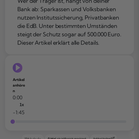
Wer der Träger ist, hängt von deiner
Bank ab: Sparkassen und Volksbanken
nutzen Institutssicherung, Privatbanken
die EdB. Unter bestimmten Umständen
steigt der Schutz sogar auf 500.000 Euro.
Dieser Artikel erklärt alle Details.
Artikel
anhöre
n
0:00
1x
-1:45
0 Mal
als Hilfreich markiert
Artikel teilen
136
Aufrufe