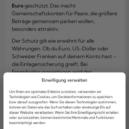
Euro
geschützt. Das macht
Gemeinschaftskonten für Paare, die größere
Beträge gemeinsam parken wollen,
besonders attraktiv.
Der Schutz gilt wie erwähnt für alle
Währungen. Ob du Euro, US-Dollar oder
Schweizer Franken auf deinem Konto hast –
die Einlagensicherung greift. Bei
Fremdwährungseinlagen wird der
Gegenwert zum Zeitpunkt des
Einwilligung verwalten
Entschädigungsfalls in Euro umgerechnet,
Um Ihnen ein optimales Erlebnis zu bieten, verwenden wir
und dann gilt die 100.000-Euro-Grenze.
Technologien wie Cookies, um Geräteinformationen zu speichern
bzw. darauf zuzugreifen. Wenn Sie diesen Technologien zustimmen,
Was ist mit Wertpapieren im Depot? Hier
können wir Daten wie das Surfverhalten oder eindeutige IDs auf
dieser Website verarbeiten. Wenn Sie Ihre Einwilligung nicht erteilen
musst du unterscheiden. Die Wertpapiere
oder zurückziehen, können bestimmte Merkmale und Funktionen
selbst – also Aktien, Anleihen, ETFs – sind
beeinträchtigt werden.