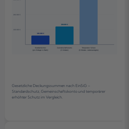
200.000 €
200.000 €
100.000 €
100.000 €
Standardschutz
Gemeinschaftskonto
Temporärer Schutz
(pro Einleger & Bank)
(2 Inhaber)
(6 Monate, Lebensereignis)
Gesetzliche Deckungssummen nach EinSiG –
Standardschutz, Gemeinschaftskonto und temporärer
erhöhter Schutz im Vergleich.