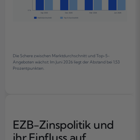
0 %
Sep 2025
Dez 2025
Mär 2026
Jun 2026
Marktdurchschnitt
Top-5-Durchschnitt
Die Schere zwischen Marktdurchschnitt und Top-5-
Angeboten wächst: Im Juni 2026 liegt der Abstand bei 1,53
Prozentpunkten.
EZB-Zinspolitik und
ihr Einfluss auf