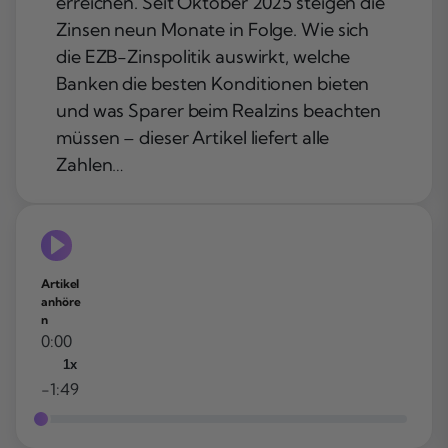
erreichen. Seit Oktober 2025 steigen die
Zinsen neun Monate in Folge. Wie sich
die EZB-Zinspolitik auswirkt, welche
Banken die besten Konditionen bieten
und was Sparer beim Realzins beachten
müssen – dieser Artikel liefert alle
Zahlen…
Artikel
anhöre
n
0:00
1x
-1:49