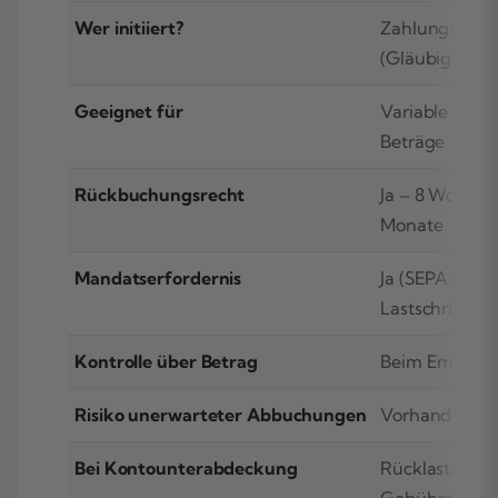
Wer initiiert?
Zahlungsemp
(Gläubiger)
Geeignet für
Variable und f
Beträge
Rückbuchungsrecht
Ja – 8 Wochen 
Monate
Mandatserfordernis
Ja (SEPA-
Lastschriftma
Kontrolle über Betrag
Beim Empfän
Risiko unerwarteter Abbuchungen
Vorhanden
Bei Kontounterabdeckung
Rücklastschrif