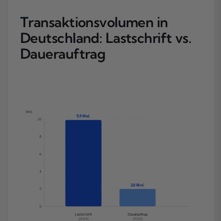
Transaktionsvolumen in
Deutschland: Lastschrift vs.
Dauerauftrag
Mrd.
9,9 Mrd.
10
8
6
4
2,0 Mrd.
2
0
Lastschrift
Dauerauftrag
(2024)
(2022)