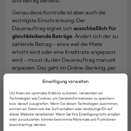
und Betrag behältst.
Genau diese Kontrolle ist aber auch die
wichtigste Einschränkung: Der
Dauerauftrag eignet sich
ausschließlich für
gleichbleibende Beträge
. Ändert sich der zu
zahlende Betrag – etwa weil die Miete
erhöht wird oder eine Kreditrate angepasst
wird – musst du den Dauerauftrag manuell
anpassen. Das geht im Online-Banking, per
App oder in der Filiale. Die Änderung muss
Einwilligung verwalten
spätestens
einen Bankarbeitstag
vor dem
nächsten Ausführungsdatum eingegangen
Um Ihnen ein optimales Erlebnis zu bieten, verwenden wir
sein, damit sie rechtzeitig greift.
Technologien wie Cookies, um Geräteinformationen zu speichern
bzw. darauf zuzugreifen. Wenn Sie diesen Technologien zustimmen,
können wir Daten wie das Surfverhalten oder eindeutige IDs auf
Typische Anwendungsfälle für den
dieser Website verarbeiten. Wenn Sie Ihre Einwilligung nicht erteilen
Dauerauftrag sind Zahlungen, die sich
oder zurückziehen, können bestimmte Merkmale und Funktionen
beeinträchtigt werden.
regelmäßig wiederholen und immer gleich