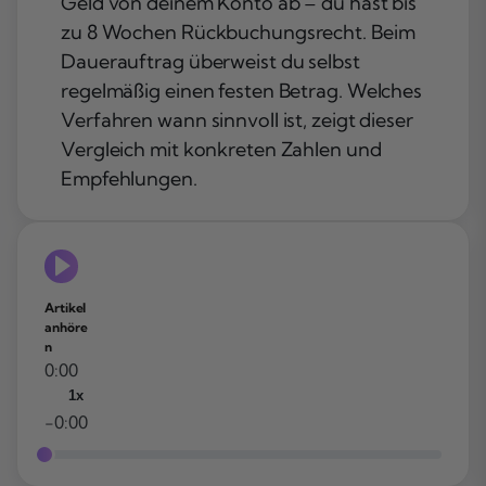
Geld von deinem Konto ab – du hast bis
zu 8 Wochen Rückbuchungsrecht. Beim
Dauerauftrag überweist du selbst
regelmäßig einen festen Betrag. Welches
Verfahren wann sinnvoll ist, zeigt dieser
Vergleich mit konkreten Zahlen und
Empfehlungen.
Artikel
anhöre
n
0:00
1x
-0:00