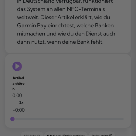
in Deutschland verfügbar, funktioniert
das System an allen NFC-Terminals
weltweit. Dieser Artikel erklärt, wie du
Garmin Pay einrichtest, welche Banken
mitmachen und wie du den Dienst auch
dann nutzt, wenn deine Bank fehlt.
Artikel
anhöre
n
0:00
1x
-0:00
0 Mal
als Hilfreich markiert
Artikel teilen
446
Aufrufe