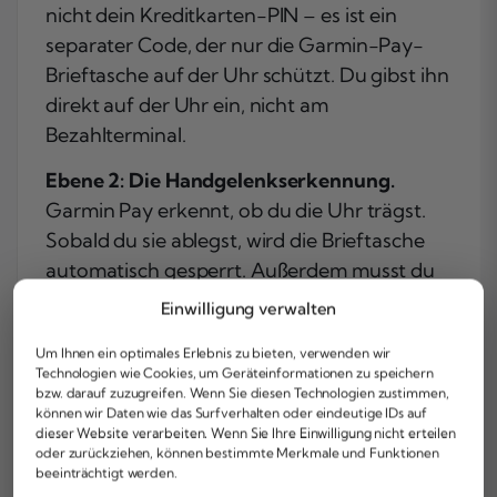
nicht
dein Kreditkarten-PIN – es ist ein
separater Code, der nur die Garmin-Pay-
Brieftasche auf der Uhr schützt. Du gibst ihn
direkt auf der Uhr ein, nicht am
Bezahlterminal.
Ebene 2: Die Handgelenkserkennung.
Garmin Pay erkennt, ob du die Uhr trägst.
Sobald du sie ablegst, wird die Brieftasche
automatisch gesperrt. Außerdem musst du
den Kenncode alle
24 Stunden
neu
Einwilligung verwalten
eingeben – auch wenn du die Uhr
Um Ihnen ein optimales Erlebnis zu bieten, verwenden wir
durchgehend trägst. Das stellt sicher, dass
Technologien wie Cookies, um Geräteinformationen zu speichern
niemand anderes mit deiner Uhr bezahlen
bzw. darauf zuzugreifen. Wenn Sie diesen Technologien zustimmen,
können wir Daten wie das Surfverhalten oder eindeutige IDs auf
kann, selbst wenn er sie kurz in die Hand
dieser Website verarbeiten. Wenn Sie Ihre Einwilligung nicht erteilen
nimmt.
oder zurückziehen, können bestimmte Merkmale und Funktionen
beeinträchtigt werden.
Ebene 3: Tokenisierung.
Das ist die