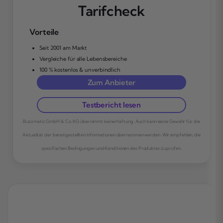
Tarifcheck
Vorteile
Seit 2001 am Markt
Vergleiche für alle Lebensbereiche
100 % kostenlos & unverbindlich
Zum Anbieter
Testbericht lesen
Buzzmatic GmbH & Co. KG übernimmt keine Haftung. Auch kann keine Gewähr für die
Aktualität der bereitgestellten Informationen übernommen werden. Wir empfehlen, die
spezifischen Bedingungen und Konditionen des Produktes zu prüfen.