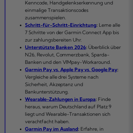
Kenncode, Handgelenkserkennung und
einmalige Transaktionscodes
zusammenspielen.
Schritt-für-Schritt-Einrichtung
:
Lerne alle
7 Schritte von der Garmin Connect App bis
zur zahlungsbereiten Uhr.
Unterstützte Banken 2026
:
Überblick über
N26, Revolut, Commerzbank, Sparda-
Banken und den VIMpay-Workaround.
Garmin Pay vs. Apple Pay vs. Google Pay
:
Vergleiche alle drei Systeme nach
Sicherheit, Akzeptanz und
Bankunterstützung.
Wearable-Zahlungen in Europa
:
Finde
heraus, warum Deutschland auf Platz 9
liegt und Wearable-Transaktionen sich
verachtfacht haben.
Garmin Pay im Ausland
:
Erfahre, in