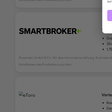
zur
Vorte
Gra
30+
1,7
Buzzmatic GmbH & Co. KG übernimmt keine Haftung. Auch kann kei
Konditionen des Produktes zu prüfen.
Vorte
Kos
De