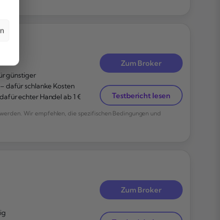
en
Zum Broker
ür günstiger
– dafür schlanke Kosten
Testbericht lesen
afür echter Handel ab 1 €
werden. Wir empfehlen, die spezifischen Bedingungen und
Zum Broker
ig