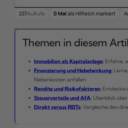
0 Mal
als Hilfreich markiert
A
227
Aufrufe
Themen in diesem Artik
Immobilien als Kapitalanlage
:
Erfahre, w
Finanzierung und Hebelwirkung
:
Lerne,
Nebenkosten anfallen.
Rendite und Risikofaktoren
:
Entdecke d
Steuervorteile und AfA
:
Überblick über
Direkt versus REITs
:
Vergleiche den dire