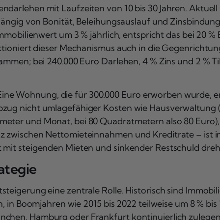
darlehen mit Laufzeiten von 10 bis 30 Jahren. Aktuell l
abhängig von Bonität, Beleihungsauslauf und Zinsbindu
 Immobilienwert um 3 % jährlich, entspricht das bei 20 
nktioniert dieser Mechanismus auch in die Gegenrichtun
sammen; bei 240.000 Euro Darlehen, 4 % Zins und 2 % Ti
e Wohnung, die für 300.000 Euro erworben wurde, erzie
bzug nicht umlagefähiger Kosten wie Hausverwaltung (
tmeter und Monat, bei 80 Quadratmetern also 80 Euro)
z zwischen Nettomieteinnahmen und Kreditrate – ist in 
 mit steigenden Mieten und sinkender Restschuld dreht 
ategie
steigerung eine zentrale Rolle. Historisch sind Immob
n, in Boomjahren wie 2015 bis 2022 teilweise um 8 % bis 
nchen, Hamburg oder Frankfurt kontinuierlich zulegen,