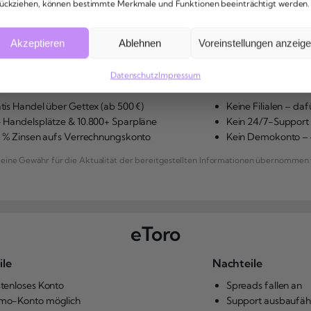
ückziehen, können bestimmte Merkmale und Funktionen beeinträchtigt werden.
Akzeptieren
Ablehnen
Voreinstellungen anzeig
SMARTBROKER
Datenschutz
Impressum
ile
Nachteile
tis Handel über Gettex (ab 500 €)
Keine Filialen – daf
 Handelsplätze & 10.800+ Sparpläne
Kein 24/7-Support 
5 % Zinsen aufs Verrechnungskonto
Kein Demokonto – d
ne Gewähr für die Aktualität der bereitgestellten Informationen übernommen 
eToro
ile
Nachteile
tenloses Konto
Spreads fallen an
mo-Konto möglich
Support ausbaufäh