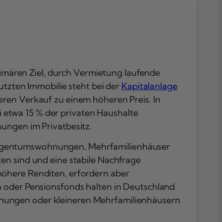
Risiken und
Chancen
Steuerliche un
rechtliche
Rahmenbedin
Fazit
mären Ziel, durch Vermietung laufende
Häufig gestellt
utzten Immobilie steht bei der
Kapitalanlage
Fragen
eren Verkauf zu einem höheren Preis. In
etwa 15 % der privaten Haushalte
ungen im Privatbesitz.
 Eigentumswohnungen, Mehrfamilienhäuser
en sind und eine stabile Nachfrage
höhere Renditen, erfordern aber
n oder Pensionsfonds halten in Deutschland
hnungen oder kleineren Mehrfamilienhäusern