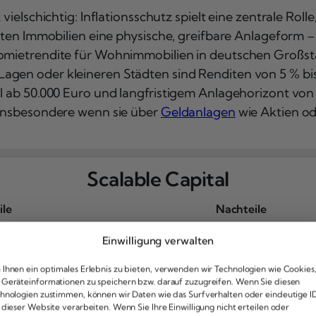
t vielschichtig: Inflationsschutz spielt eine zentrale R
ieten Immobilien eine physische, greifbare Anlageform –
tomietrendite für Wohnimmobilien in deutschen Großstä
agen oder kleineren Städten sind Renditen von 5 % bis
al ab 50.000 Euro und langfristigem Anlagehorizont von
 insbesondere wenn sie über
Geldanlagen
wie Aktien od
Scalable Capital
ile
Nachteile
ührenfreie Depotführung
Keine aut. Wiedera
Einwilligung verwalten
inge Kosten
Keine Anleihen
ßes Sparplan Angebot
Kein Trailing
Ihnen ein optimales Erlebnis zu bieten, verwenden wir Technologien wie Cookies
ße Auswahl
Keine Neuemission
Geräteinformationen zu speichern bzw. darauf zuzugreifen. Wenn Sie diesen
hnologien zustimmen, können wir Daten wie das Surfverhalten oder eindeutige I
ne Gewähr für die Aktualität der bereitgestellten Informationen übernommen 
 dieser Website verarbeiten. Wenn Sie Ihre Einwilligung nicht erteilen oder