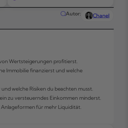
Autor:
Chanel
von Wertsteigerungen profitierst.
ne Immobilie finanzierst und welche
Das Wichtigste
Kürze
 und welche Risiken du beachten musst.
Themen in
 dein zu versteuerndes Einkommen minderst.
diesem Artikel
Definition und
 Anlageformen für mehr Liquidität.
Anwendungsbe
Funktionsweis
und Mechanik