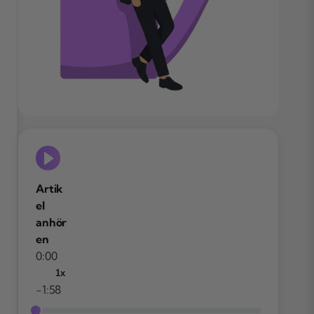
Artik
el
anhör
en
0:00
1x
-1:58