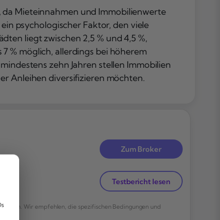
olle, da Mieteinnahmen und Immobilienwerte
 ein psychologischer Faktor, den viele
dten liegt zwischen 2,5 % und 4,5 %,
 7 % möglich, allerdings bei höherem
 mindestens zehn Jahren stellen Immobilien
er Anleihen diversifizieren möchten.
Zum Broker
nlage
Testbericht lesen
,
en
Ds
werden. Wir empfehlen, die spezifischen Bedingungen und