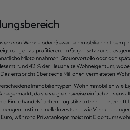
dungsbereich
Erwerb von Wohn- oder Gewerbeimmobilien mit dem pri
teigerungen zu profitieren. Im Gegensatz zur selbstgen
onatliche Mieteinnahmen, Steuervorteile oder den spät
ndesamt rund 42 % der Haushalte Wohneigentum, wobei 
 Das entspricht über sechs Millionen vermieteten Wohn
 verschiedene Immobilientypen: Wohnimmobilien wie
legermarkt, da sie vergleichsweise einfach zu verwalt
 Einzelhandelsflächen, Logistikzentren – bieten oft 
lmengen. Institutionelle Investoren wie Versicherunge
 Euro, während Privatanleger meist mit Eigentumswo