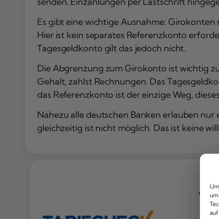
senden. Einzahlungen per Lastschrift hingege
Es gibt eine wichtige Ausnahme: Girokonten 
Hier ist kein separates Referenzkonto erforde
Tagesgeldkonto gilt das jedoch nicht.
Die Abgrenzung zum Girokonto ist wichtig zu
Gehalt, zahlst Rechnungen. Das Tagesgeldkont
das Referenzkonto ist der einzige Weg, diese
Nahezu alle deutschen Banken erlauben nur 
gleichzeitig ist nicht möglich. Das ist keine
Um 
Vorte
um 
Tec
Sei
auf