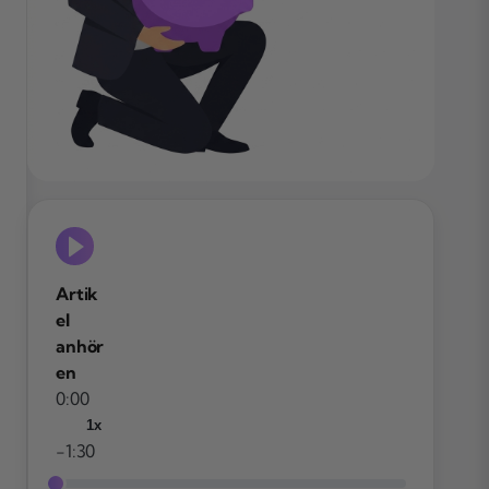
Artik
el
anhör
en
0:00
1x
-1:30