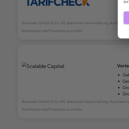
Ver
zur
100
Buzzmatic GmbH & Co. KG übernimmt keine Haftung. Auch kann kei
Konditionen des Produktes zu prüfen.
Vorte
Geb
Ger
Gro
Gro
Buzzmatic GmbH & Co. KG übernimmt keine Haftung. Auch kann kei
Konditionen des Produktes zu prüfen.