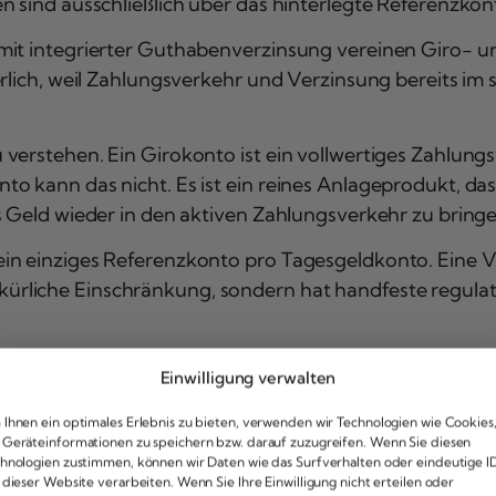
n sind ausschließlich über das hinterlegte Referenzkon
mit integrierter Guthabenverzinsung vereinen Giro- u
rlich, weil Zahlungsverkehr und Verzinsung bereits im s
 verstehen. Ein Girokonto ist ein vollwertiges Zahlun
o kann das nicht. Es ist ein reines Anlageprodukt, das
s Geld wieder in den aktiven Zahlungsverkehr zu bringe
ein einziges Referenzkonto pro Tagesgeldkonto. Eine
 willkürliche Einschränkung, sondern hat handfeste regul
Einwilligung verwalten
Tarifcheck
Ihnen ein optimales Erlebnis zu bieten, verwenden wir Technologien wie Cookies
ile
Nachteile
Geräteinformationen zu speichern bzw. darauf zuzugreifen. Wenn Sie diesen
hnologien zustimmen, können wir Daten wie das Surfverhalten oder eindeutige I
t 2001 am Markt
Kein eigener Abschl
 dieser Website verarbeiten. Wenn Sie Ihre Einwilligung nicht erteilen oder