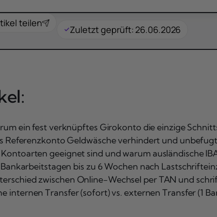
tikel teilen
Zuletzt geprüft: 26.06.2026
el:
rum ein fest verknüpftes Girokonto die einzige Schnitt
s Referenzkonto Geldwäsche verhindert und unbefugte 
 Kontoarten geeignet sind und warum ausländische IB
 Bankarbeitstagen bis zu 6 Wochen nach Lastschriftein
erschied zwischen Online-Wechsel per TAN und schrif
e internen Transfer (sofort) vs. externen Transfer (1 B