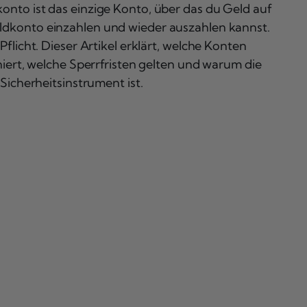
onto ist das einzige Konto, über das du Geld auf
ldkonto einzahlen und wieder auszahlen kannst.
flicht. Dieser Artikel erklärt, welche Konten
niert, welche Sperrfristen gelten und warum die
Sicherheitsinstrument ist.