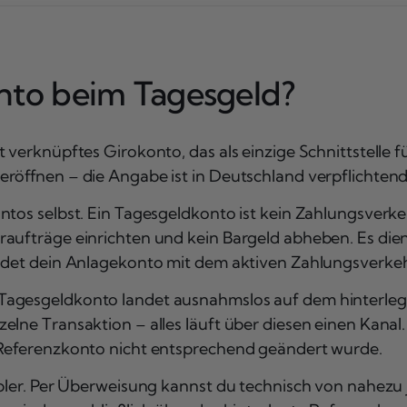
onto beim Tagesgeld?
 verknüpftes Girokonto, das als einzige Schnittstelle 
röffnen – die Angabe ist in Deutschland verpflichtend
ntos selbst. Ein Tagesgeldkonto ist kein Zahlungsverk
aufträge einrichten und kein Bargeld abheben. Es dien
indet dein Anlagekonto mit dem aktiven Zahlungsverkeh
Tagesgeldkonto landet ausnahmslos auf dem hinterlegt
lne Transaktion – alles läuft über diesen einen Kanal. 
 Referenzkonto nicht entsprechend geändert wurde.
xibler. Per Überweisung kannst du technisch von nahez