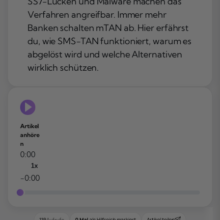
SS7-Lücken und Malware machen das
Verfahren angreifbar. Immer mehr
Banken schalten mTAN ab. Hier erfährst
du, wie SMS-TAN funktioniert, warum es
abgelöst wird und welche Alternativen
wirklich schützen.
Artikel
anhöre
n
0:00
1x
-0:00
0 Mal
als Hilfreich markiert
Artikel teilen
119
Aufrufe