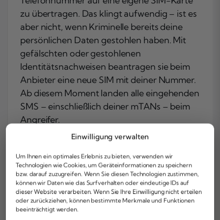
Telefonnummer auf eine eigene SIM-Karte
zu übertragen. Das klingt aufwendig – ist es
aber nicht, wenn Kriminelle bereits deine
persönlichen Daten gestohlen haben. Mit
gefälschten oder gestohlenen
Identitätsnachweisen beantragen sie beim
Anbieter eine neue SIM mit deiner Nummer.
Ab diesem Moment landen alle eingehenden
SMS – einschließlich deiner mTANs – beim
Angreifer.
Einwilligung verwalten
Voraussetzung ist in der Regel, dass die
Online-Banking-Zugangsdaten bereits
Um Ihnen ein optimales Erlebnis zu bieten, verwenden wir
kompromittiert sind. Der typische Ablauf:
Technologien wie Cookies, um Geräteinformationen zu speichern
bzw. darauf zuzugreifen. Wenn Sie diesen Technologien zustimmen,
Erst infizieren Kriminelle deinen Computer
können wir Daten wie das Surfverhalten oder eindeutige IDs auf
mit Schadsoftware, um Passwort und
dieser Website verarbeiten. Wenn Sie Ihre Einwilligung nicht erteilen
oder zurückziehen, können bestimmte Merkmale und Funktionen
Kundendaten zu stehlen. Dann beantragen
beeinträchtigt werden.
sie per SIM-Swapping die Umleitung deiner