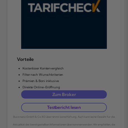
Vorteile
Kostenloser Kontenvergleich
Filter nach Wunschkriterien
Prämien & Boni inklusive
Direkte Online-Eröffnung
Zum Broker
Testbericht lesen
Buzzmatic GmbH & Co. KG übernimmt keine Haftung. Auch kann keine Gewähr für die
Aktualität der bereitgestellten Informationen übernommen werden. Wir empfehlen, die